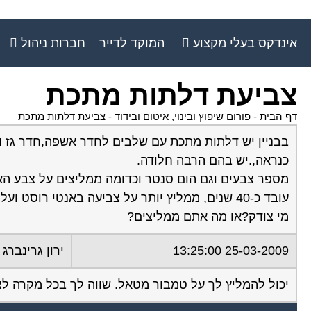
אינדקס בעלי מקצוע
המוקד לדייר
חברות ניהול
צביעת דלתות מתכת
דף הבית
-
פורום שיפוץ ובינוי, איטום ובידוד
-
צביעת דלתות מתכת
בבניין יש דלתות מתכת עם שלבים לחדר אשפה,חדר גז וחל
כנראה,.יש בהם הרבה חלודה.
מספר צבעים וגם הום סנטר וכדומה ממליצים על צבע הא
עובד כ-40 שנים, ממליץ יותר על צביעה באנטי רוסט ועל זה צבע שמן, לטענתו ההאמרייט לא הוכיח את עצמו.
מי צודק?או מה אתם ממליצים?
25-03-2009 13:25:00
ירון גרינברג
יכול להמליץ לך על טמבור מטאל. שווה לך בכל מקרה לצלצל למוקד טלצבע 21