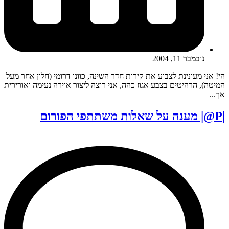
נובמבר 11, 2004
הי! אני מעונינת לצבוע את קירות חדר השינה, כוונו דרומי (חלון אחר מעל
המיטה), הרהיטים בצבע אגוז כהה, אני רוצה ליצור אוירה נעימה ואורירית
אך...
|P@| מענה על שאלות משתתפי הפורום