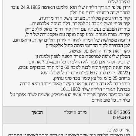
למירב שלום
ירדן על פי תאריך הלידה שלו הוא אלמנט האדמה 24.9.1986 עובר
לחדר שינה כיוונים: דרום עם חלון
קיר מזרחי נושק מקלחת, מערבי נושק חדר מדרגות.
קיר צפוני נושק מטבח גב למקרר, דלת כניסה אלכסונית.
בחירת הצבעים נעשתה עם ירדן קיר דרןמי כחול אלקטריק
קירות: מזרח מערב- צבע קפה מוקה עם טקסטורה של חול,
ודוגמה משולשת של חמרה לאיזון = לירדן רגליים קרות, וראש חם,
לכן הבחירה לקיר הדרומי היתה כחול אלקטריק
לקרר את איזור הראש על המיטה.
הסלון שלי צופה למרפסת סגורה הפונה לצפון ולגינת זן
שתכיל חלוקי אבן (עוד לא החלטתי על תבע-לבן? או חום
את הגינה תקיף חומה לבנה לגובה 60 ס"מ וגדר במבוקים עבים,
(20/22 מ"מ) לגובה 2.60מ´במרכז יוביל שביל דשא
ברוחב 25 ס"מ אל עץ לימון בכד סיני עתיק.
ביתי כבר לא גרה בבית אך אנו בקשר מאוד מיוחד והיא הרבה
בבתינו! תאריך הלידה שלה 10.1.1982
אני מסכימה איתך שביקור אישי הוא מומלץ, אשמח לשוח איתך על
עלויות. כל טוב איריס
10-04-2006
מירב אייכלר
המשך
00:54:00
איריס שלום,
לפי תאריכי הלידה בנך שייך לאלמנט האדמה ובתך לאלמנט המתכת.