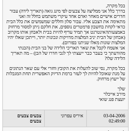
בכל מקרה,
בדרך כלל אני ממליצה על צבעים לפי מינג גואה (תאריך לידה) עבור
חדרים אישיים מאחר ואדם אחד עיקרי משתמש בחלל זה ואני
מתאימה את הצבע אליו. עבור סלון וחללים שמשמשים את כלל הבית
כדאי לקחת בחשבון פרמטרים נוספים, את חלקם ניתן למסור מרחוק
באמצעותהאינטרנט אך תמיד עדיף להיות בבית ולאבחן אותו מקרוב
(אבחון של הבית יניב המלצות מדויקות ונכונות יותר, וייתכן שאלו יהיו
המלצות שונות מאלו שניתנו בפורום).
אני אשמח לקבל את שאר תאריכי הלידה של בני הבית (הבנתי
מהודעתך כי בעבר כבר ייעצתי לך לגבי חדרו של הבן) – מה תאריך
הלידה שלו?
בכל מקרה, נסי שוב להעלות את הקובץ וחזרי אלי עם שאר הנתונים
על מנת שאוכל להיות לך לעזר ברמת הדיוק האפשרית תחת המגבלות
של ייעוץ מרחוק.
שלך
מירב אייכלר
יועצת פנג שואי
03-04-2006
איריס עפרוני
צבעים צבעים
02:49:00
צבעים