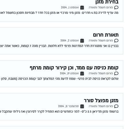
בחירת מזגן
פורום חשמל ותאורה
אוגוסט 1, 2004
מה עדיף לדירה בת 4 חדרים: מזגן מיני מרכזי או מזגן בכל חדר ? מבחינת חסכון בחשמל לאורך זמן. 03-08-2004 03:08:00 דורון טרייביש לדירת 4...
תאורת חרום
פורום חשמל ותאורה
אוגוסט 2, 2004
בבניין בו אני מתגוררת חדר המדרגות פנימי ללא חלונות. הבניין מונה 7 קומות, כאשר אתה יוצא מהמעלית עליך לפתוח את האור כדיי לראות משהו, ברצוננו...
קומת כניסה עם ממד, וכן קירור קומת מרתף
פורום חשמל ותאורה
אוגוסט 19, 2004
שלום לקראת כניסה לבית פרטי- שמח לדעת מהי המלצתך לגבי קומת הכניסה (מטבח, סלון ו
מזגן מפוצל סורר
פורום חשמל ותאורה
ספטמבר 11, 2004
ברשותי מזגן תדיראן 2.5 כ"ס- לפני כחודשיים הוא התחיל לקרר לסירוגין ואז גיליתי שהקבל שלו ממש הרוס ועשה קצרים- קניתי קבל חדש והכל היה בסדר...