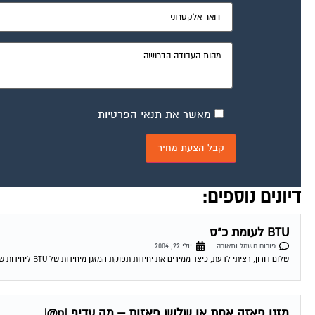
מאשר את תנאי הפרטיות
דיונים נוספים:
BTU לעומת כ"ס
פורום חשמל ותאורה
יולי 22, 2004
שלום דורון, רציתי לדעת, כיצד ממירים את יחידות תפוקת המזגן מיחידות של BTU ליחידות של כ"ס ? יותר ויותר מפרסמים היום את הנושא של BTU,...
מזגן פאזה אחת או שלוש פאזות – מה עדיף |p@|