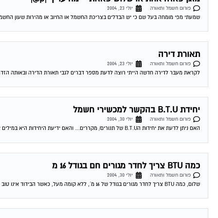
פורום חשמל ותאורה
יולי 23, 2004
שמעתי מפי מומחה בעל שם כי יש הבדלים בצריכת החשמל או החיוב או מהירות שעון החשמל בי
תאורת דירה
פורום חשמל ותאורה
יולי 23, 2004
לקראת מעבר לדירה חדשה הייתי רוצה לדעת מספר דברים לגבי תאורת הדירה ובאותה הזדמנו
יחידת B.T.U בהקשר למכשירי חשמל
פורום חשמל ותאורה
יולי 30, 2004
האם ניתן לדעת את יחידות הB.T.U של תנורים/ מקררים… והאם ידיעת היחידות היא במילים אחרות לדעת מה פליטת החום לאוויר של מכשיר מסויים? 03-08-2004 03:07:00...
כמה BTU צריך לחדר מגורים חם בגודל 16 מ
פורום חשמל ותאורה
יולי 30, 2004
שלום, כמה BTU צריך לחדר מגורים בגודל של 16 מ´, ללא קומה מעל, כאשר הבידוד אינו טוב (בית ישן). מדובר בחדר חם מאד שיש בו...