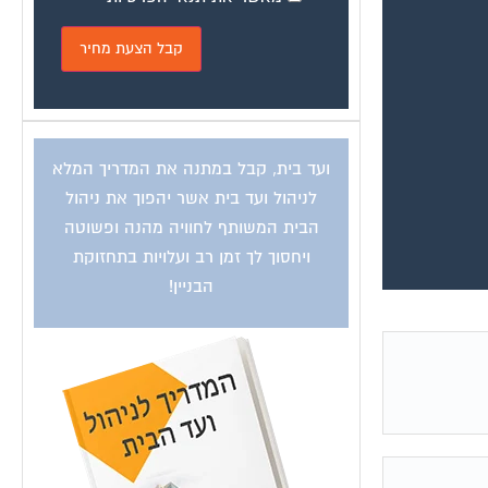
ועד בית, קבל במתנה את המדריך המלא
לניהול ועד בית אשר יהפוך את ניהול
הבית המשותף לחוויה מהנה ופשוטה
ויחסוך לך זמן רב ועלויות בתחזוקת
הבניין!