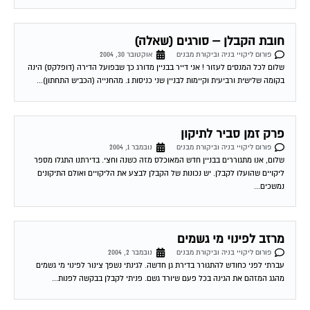
חובת הקבלן – סורגים (שאלה)
פורום ליקויי בניה וביקורת מבנים
אוקטובר 30, 2004
שלום לכל המנסים לעזור ! אני דייר בבניין מדורג כך שבפועל הדירה (דופלקס) הינה
בקומה שלישית ורביעית וקיימות לבניין שני כניסות 1. מהחנייה (הכביש התחתון)...
פרק זמן סביר לתיקון
פורום ליקויי בניה וביקורת מבנים
נובמבר 1, 2004
שלום, אנו מתגוררים בבניין חדש המאוכלס מזה כשנה וחצי. בדירתנו התגלו מספר
ליקויים שהועלו לקבלן. יש נכונות של הקבלן לבצע את הליקויים ואולם התיקונים
נמשכים...
מרזב לפינוי מי גשמים
פורום ליקויי בניה וביקורת מבנים
נובמבר 2, 2004
עברתי לפני כחודש להתגורר בדירת גן חדשה. לגינתי נשפך צינור לפינוי מי גשמים
מהגג המזהם את הגינה בכל פעם שיורד גשם. פניתי לקבלן בבקשה לפנות...