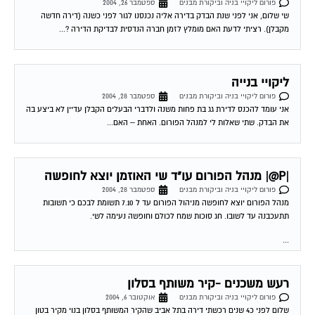
פורום ליקויי בניה וביקורת מבנים
ספטמבר 26, 2004
שי שלום, אני לפני שנת הבדק בדירה אליה נכנסנו לגור לפני כשנה (דירה חדשה
מקבלן). רציתי לדעת האם מומלץ לזמן חברה הנדסית לבדיקת הדירה ?...
ליקויי בנייה
פורום ליקויי בניה וביקורת מבנים
ספטמבר 28, 2004
אני עומד להכנס לדירת גג בת פחות משנה ולדברי הבעלים הקבלן עדיין לא ביצע בה
את הבדק. שתי שאלות לי למנהל הפורום. האחת – האם...
|P@| מנהל הפורום עו"ד שי האוזמן יוצא לחופשה
פורום ליקויי בניה וביקורת מבנים
ספטמבר 28, 2004
מנהל הפורום יוצא לחופשה מניהול הפורום עד ל 7.10 תשומת לבכם כי תשובות
תתעכבנה עד לשובו. חג סוכות שמח לכולם וחופשה נעימה לשי.
...
רעש משכנים -קיר משותף בסלון
פורום ליקויי בניה וביקורת מבנים
אוקטובר 6, 2004
שלום לפני כ4 שנים רכשתי דירה בתל אביב שהקיר המשותף בסלון בנוי מקיר בטון