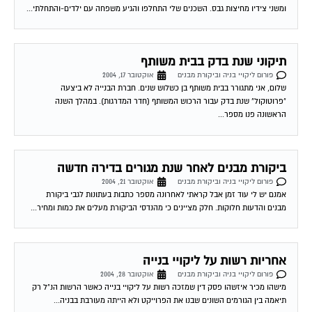
ומשני צידיו מחיצות גבס. השכנים שלי התחלפו והגיע משפחה עם ילדים-והתחלתי...
תיקוני שנת בדק בבית משותף
פורום ליקויי בניה וביקורת מבנים
אוקטובר 17, 2004
שלום, אני מתגורר בבית משותף בן כשלוש שנים. חברת הבנייה לא ביצעה
"פרוטוקול" שנת בדק עבור הרכוש המשותף (חדר המדרגות). במהלך השנה
הראשונה פנו מספר...
ביקורת מבנים לאחר שנת מגורים בדירה חדשה
פורום ליקויי בניה וביקורת מבנים
אוקטובר 21, 2004
אמנם יש לי עוד זמן אבל קראתי לאחרונה מספר כתבות בעתונות לגבי ביקורת
מבנים והדעות חלוקות. חלק מציינים כי מהנדסי הביקורת מעלים את כמות ומחיר...
אחריות רשות על ליקויי בנייה
פורום ליקויי בניה וביקורת מבנים
אוקטובר 28, 2004
מישהו מכיר איזשהו פסק דין שמזכה רשות על ליקויי בנייה כאשר הרשות הנ"ל רק
תיאמה בין הגורמים השונים שבנו את הפרוייקט ולא הייתה מעורבת בבניה...