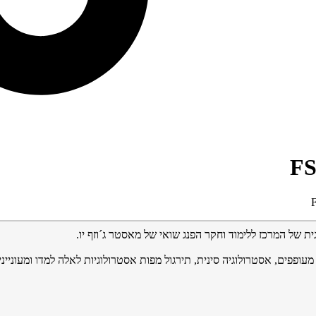
ופפים, אסטרולוגיה סינית, תירגול מפות אסטרולוגיות לאלה למדו ומעונייני