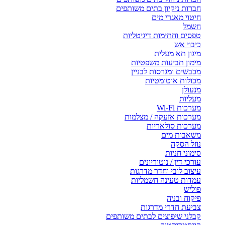
חברות ניקיון בתים משותפים
חיטוי מאגרי מים
חשמל
טפסים וחתימות דיגיטליות
כיבוי אש
מיגון תא מעלית
מימון תביעות משפטיות
מכבשים ומגרסות לבניין
מכולות אוטומטיות
מנעולן
מעליות
מערכות Wi-Fi
מערכות אזעקה / מצלמות
מערכות סולאריות
משאבות מים
נוזל הסקה
סימוני חניות
עורכי דין / נוטוריונים
עיצוב לובי וחדר מדרגות
עמדות טעינה חשמליות
פוליש
פיקוח ובניה
צביעת חדרי מדרגות
קבלני שיפוצים לבתים משותפים