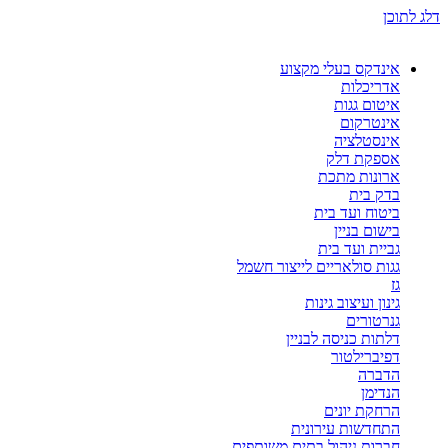
דלג לתוכן
אינדקס בעלי מקצוע
אדריכלות
איטום גגות
אינטרקום
אינסטלציה
אספקת דלק
ארונות מתכת
בדק בית
ביטוח ועד בית
בישום בניין
גביית ועד בית
גגות סולאריים לייצור חשמל
גז
גינון ועיצוב גינות
גנרטורים
דלתות כניסה לבניין
דפיברילטור
הדברה
הנדימן
הרחקת יונים
התחדשות עירונית
חברות ניהול בתים משותפים