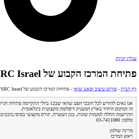
עגלת קניות
פתיחת המרכז הקבוע של FSRC Israel
דף הבית
-
פורום עיצוב ופאנג שואי
-
פתיחת המרכז הקבוע של FSRC Israel
אנו גאים להודיע לכל חובבי הפנג שוואי שב12 ביולי התקיימה פתיחה חגייגית של המרכז ללימוד וחקר הפנג שואי של מאסטר ג´וזף יו.
זה המקום היחיד בארץ המעניק דיפלומה מקצועית בינלאומית.
ההרשמה החלה למגמות שונות, כגון העשרה, קורס מקצועי בסיסי,כוכבים מע
טלפון: 03-7411080
מרינה שולמן
ראש המרכז