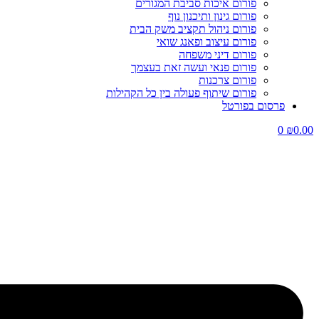
פורום איכות סביבת המגורים
פורום גינון ותיכנון נוף
פורום ניהול תקציב משק הבית
פורום עיצוב ופאנג שואי
פורום דיני משפחה
פורום פנאי ועשה זאת בעצמך
פורום צרכנות
פורום שיתוף פעולה בין כל הקהילות
פרסום בפורטל
0
₪
0.00