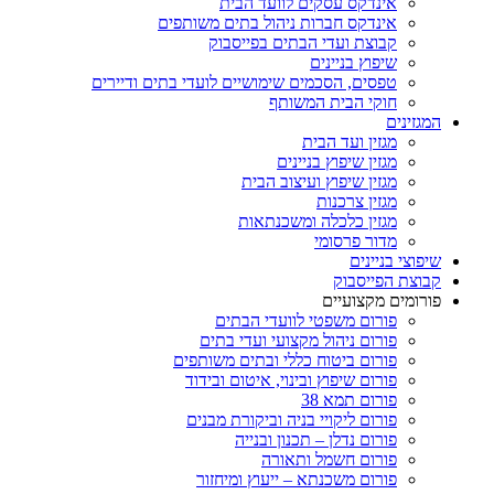
אינדקס עסקים לוועד הבית
אינדקס חברות ניהול בתים משותפים
קבוצת ועדי הבתים בפייסבוק
שיפוץ בניינים
טפסים, הסכמים שימושיים לועדי בתים ודיירים
חוקי הבית המשותף
המגזינים
מגזין ועד הבית
מגזין שיפוץ בניינים
מגזין שיפוץ ועיצוב הבית
מגזין צרכנות
מגזין כלכלה ומשכנתאות
מדור פרסומי
שיפוצי בניינים
קבוצת הפייסבוק
פורומים מקצועיים
פורום משפטי לוועדי הבתים
פורום ניהול מקצועי ועדי בתים
פורום ביטוח כללי ובתים משותפים
פורום שיפוץ ובינוי, איטום ובידוד
פורום תמא 38
פורום ליקויי בניה וביקורת מבנים
פורום נדלן – תכנון ובנייה
פורום חשמל ותאורה
פורום משכנתא – ייעוץ ומיחזור