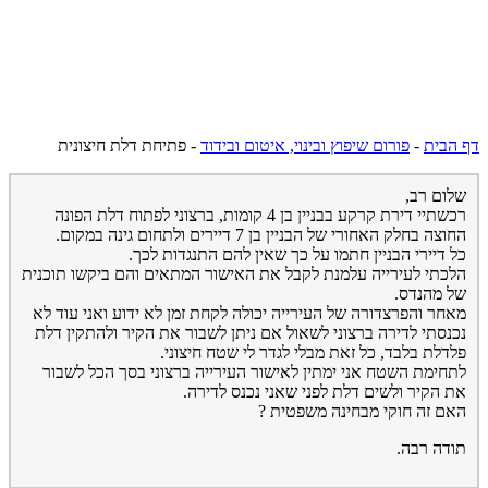
דף הבית
-
פורום שיפוץ ובינוי, איטום ובידוד
-
פתיחת דלת חיצונית
שלום רב,
רכשתיי דירת קרקע בבניין בן 4 קומות, ברצוני לפתוח דלת הפונה
החוצה בחלק האחורי של הבניין בן 7 דיירים ולתחום גינה במקום.
כל דיירי הבניין חתמו על כך שאין להם התנגדות לכך.
הלכתי לעירייה עלמנת לקבל את האישור המתאים והם ביקשו תוכנית
של מהנדס.
מאחר והפרצדורה של העירייה יכולה לקחת זמן לא ידוע ואני עוד לא
נכנסתי לדירה ברצוני לשאול אם ניתן לשבור את הקיר ולהתקין דלת
פלדלת בלבד, כל זאת מבלי לגדר לי שטח חיצוני.
לתחימת השטח אני ימתין לאישור העירייה ברצוני בסך הכל לשבור
את הקיר ולשים דלת לפני שאני נכנס לדירה.
האם זה חוקי מבחינה משפטית ?
תודה רבה.