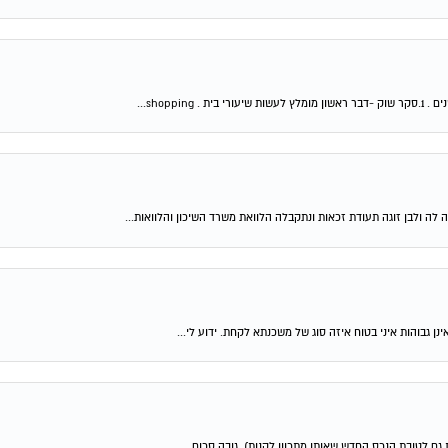
shop...
 לה ולבן זוגה תעודת זכאות ונתקבלה הלוואת משרד השיכון והלוואות...
ן גבוהות איני בטוח איזה סוג של משכנתא לקחת. ידוע לי...
גם לטובת הנכס החדש שאותו מתכוון לקנות). גובה סכום...