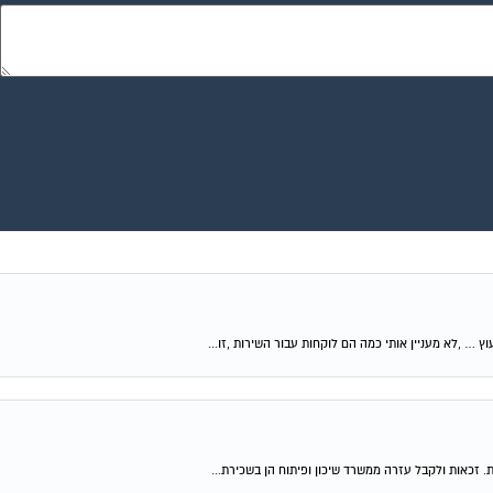
וץ … ,לא מעניין אותי כמה הם לוקחות עבור השירות ,זו...
ת. זכאות ולקבל עזרה ממשרד שיכון ופיתוח הן בשכירת...