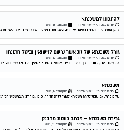
להתכונן למשכנתא
פורום משכנתא - ייעוץ ומיחזור
אוקטובר 16, 2004
להלן מספר טיפים לפני החתימה על חוזה המשכנתה המשעבד את רוכשי הדירות לעשרות שנים . 1.סקר שוק -דבר ראשון מומלץ לעשות שיעורי בית . ping
גורל משכנתא של זוג אשר נרשם לנישואין וביטל חתונתו
פורום משכנתא - ייעוץ ומיחזור
אוקטובר 17, 2004
רמי שלום, אבקש חוות דעתך בסוגיה הבאה; אחותי נרשמה לנישואין ועל בסיס רישום זה ניתנה
משכנתא
פורום משכנתא - ייעוץ ומיחזור
אוקטובר 17, 2004
שלום לרמי. אני שוקל לקחת משכנתא לצורך קניית הדירה. כיום עם הריביות במשק שיחסית אינ
גרירת משכנתא – מכתב כוונות מהבנק
פורום משכנתא - ייעוץ ומיחזור
אוקטובר 28, 2004
אנו רוכשים דירה מאדם שיש לו משכנתא על הנכס אותו אנו מעויניים לקנות, (מישכן את הבית 