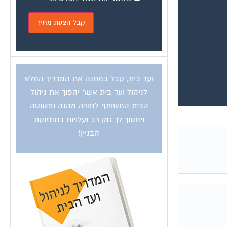
ועד בית, קבל במתנה את המדריך המלא
לניהול ועד בית אשר יהפוך את ניהול
הבית המשותף לחוויה מהנה ופשוטה
ויחסוך לך זמן רב ועלויות בתחזוקת
הבניין!