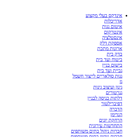
דלג
לתוכן
אינדקס בעלי מקצוע
אדריכלות
איטום גגות
אינטרקום
אינסטלציה
אספקת דלק
ארונות מתכת
בדק בית
ביטוח ועד בית
בישום בניין
גביית ועד בית
גגות סולאריים לייצור חשמל
גז
גינון ועיצוב גינות
גנרטורים
דלתות כניסה לבניין
דפיברילטור
הדברה
הנדימן
הרחקת יונים
התחדשות עירונית
חברות ניהול בתים משותפים
חברות ניקיון בתים משותפים