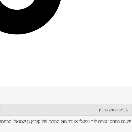
צביקה מושקוביץ
צה לפני צומת מחנה שמונים בכביש 65 מדרום לצפון. יש גם במחסן עצים ליד מפעלי אמבר מול המרכז של