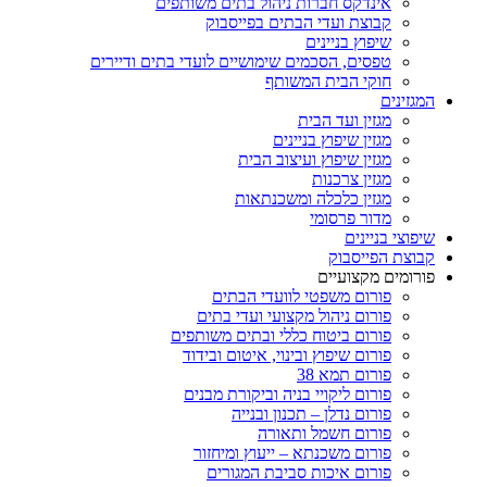
אינדקס חברות ניהול בתים משותפים
קבוצת ועדי הבתים בפייסבוק
שיפוץ בניינים
טפסים, הסכמים שימושיים לועדי בתים ודיירים
חוקי הבית המשותף
המגזינים
מגזין ועד הבית
מגזין שיפוץ בניינים
מגזין שיפוץ ועיצוב הבית
מגזין צרכנות
מגזין כלכלה ומשכנתאות
מדור פרסומי
שיפוצי בניינים
קבוצת הפייסבוק
פורומים מקצועיים
פורום משפטי לוועדי הבתים
פורום ניהול מקצועי ועדי בתים
פורום ביטוח כללי ובתים משותפים
פורום שיפוץ ובינוי, איטום ובידוד
פורום תמא 38
פורום ליקויי בניה וביקורת מבנים
פורום נדלן – תכנון ובנייה
פורום חשמל ותאורה
פורום משכנתא – ייעוץ ומיחזור
פורום איכות סביבת המגורים