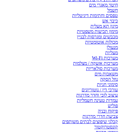
חיטוי מאגרי מים
חשמל
טפסים וחתימות דיגיטליות
כיבוי אש
מיגון תא מעלית
מימון תביעות משפטיות
מכבשים ומגרסות לבניין
מכולות אוטומטיות
מנעולן
מעליות
מערכות Wi-Fi
מערכות אזעקה / מצלמות
מערכות סולאריות
משאבות מים
נוזל הסקה
סימוני חניות
עורכי דין / נוטוריונים
עיצוב לובי וחדר מדרגות
עמדות טעינה חשמליות
פוליש
פיקוח ובניה
צביעת חדרי מדרגות
קבלני שיפוצים לבתים משותפים
קונסטרוקטור