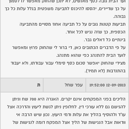
ועד הבית גובה כסף מאנשים, לא יתכן שהחוק מאפשר לו לסמוך
על כך שדיירים, יהססו להיכנס לתביעה משפטית בגלל עלות כל כך
גבוהה.
תביעות קטנות גובים על כל תביעה אחוז מסויים מהתביעה
הכספית, כך שזה נגיש לכל אחד.
בינתיים כל דאלים גבר.
על פי הדברים הכתובים כאן, די ברור לי שהחוק פרוץ ומאפשר
לועד הבית להתנהג כפי שהוא מתנהג.
מצידי שהחוק יאפשר סכום כסף סימלי עבור עבודתו, ולא יעבוד
בהתנדבות (לא תמיד).
12-09-2013 19:52:00
עפר שחל
ת
הליכים בפני המפקחים אינם יקרים. האגרה היא 700 שח וניתן
להגישם גם ללא עורכי דין. לחלופין ניתן לגשת ליעוץ והדרכה אצל
עו"ד ולהוסיף בהליך את עלות ודמי היעוץ. נכון שיש הרבה אי
וודאות אבל הנגישות של הליך אצל המפקח דומה לנגישות של