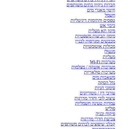
חברות ניקיון בתים משותפים
חיטוי מאגרי מים
חשמל
טפסים וחתימות דיגיטליות
כיבוי אש
מיגון תא מעלית
מימון תביעות משפטיות
מכבשים ומגרסות לבניין
מכולות אוטומטיות
מנעולן
מעליות
מערכות Wi-Fi
מערכות אזעקה / מצלמות
מערכות סולאריות
משאבות מים
נוזל הסקה
סימוני חניות
עורכי דין / נוטוריונים
עיצוב לובי וחדר מדרגות
עמדות טעינה חשמליות
פוליש
פיקוח ובניה
צביעת חדרי מדרגות
קבלני שיפוצים לבתים משותפים