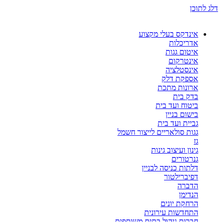
דלג לתוכן
אינדקס בעלי מקצוע
אדריכלות
איטום גגות
אינטרקום
אינסטלציה
אספקת דלק
ארונות מתכת
בדק בית
ביטוח ועד בית
בישום בניין
גביית ועד בית
גגות סולאריים לייצור חשמל
גז
גינון ועיצוב גינות
גנרטורים
דלתות כניסה לבניין
דפיברילטור
הדברה
הנדימן
הרחקת יונים
התחדשות עירונית
חברות ניהול בתים משותפים