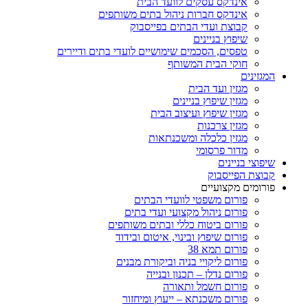
אינדקס עסקים לוועד הבית
אינדקס חברות ניהול בתים משותפים
קבוצת ועדי הבתים בפייסבוק
שיפוץ בניינים
טפסים, הסכמים שימושיים לועדי בתים ודיירים
חוקי הבית המשותף
המגזינים
מגזין ועד הבית
מגזין שיפוץ בניינים
מגזין שיפוץ ועיצוב הבית
מגזין צרכנות
מגזין כלכלה ומשכנתאות
מדור פרסומי
שיפוצי בניינים
קבוצת הפייסבוק
פורומים מקצועיים
פורום משפטי לוועדי הבתים
פורום ניהול מקצועי ועדי בתים
פורום ביטוח כללי ובתים משותפים
פורום שיפוץ ובינוי, איטום ובידוד
פורום תמא 38
פורום ליקויי בניה וביקורת מבנים
פורום נדלן – תכנון ובנייה
פורום חשמל ותאורה
פורום משכנתא – ייעוץ ומיחזור