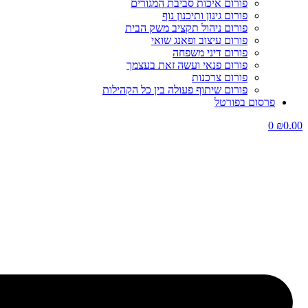
פורום איכות סביבת המגורים
פורום גינון ותיכנון נוף
פורום ניהול תקציב משק הבית
פורום עיצוב ופאנג שואי
פורום דיני משפחה
פורום פנאי ועשה זאת בעצמך
פורום צרכנות
פורום שיתוף פעולה בין כל הקהילות
פרסום בפורטל
0
₪
0.00