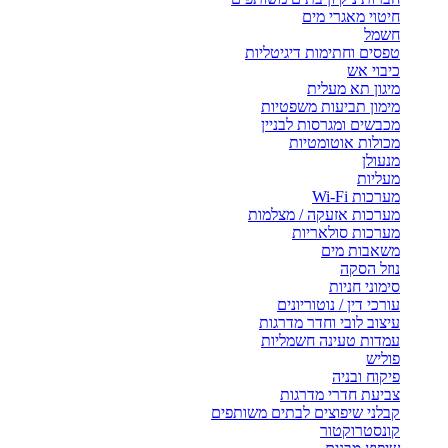
חיטוי מאגרי מים
חשמל
טפסים וחתימות דיגיטליות
כיבוי אש
מיגון תא מעלית
מימון תביעות משפטיות
מכבשים ומגרסות לבניין
מכולות אוטומטיות
מנעולן
מעליות
מערכות Wi-Fi
מערכות אזעקה / מצלמות
מערכות סולאריות
משאבות מים
נוזל הסקה
סימוני חניות
עורכי דין / נוטוריונים
עיצוב לובי וחדר מדרגות
עמדות טעינה חשמליות
פוליש
פיקוח ובניה
צביעת חדרי מדרגות
קבלני שיפוצים לבתים משותפים
קונסטרוקטור