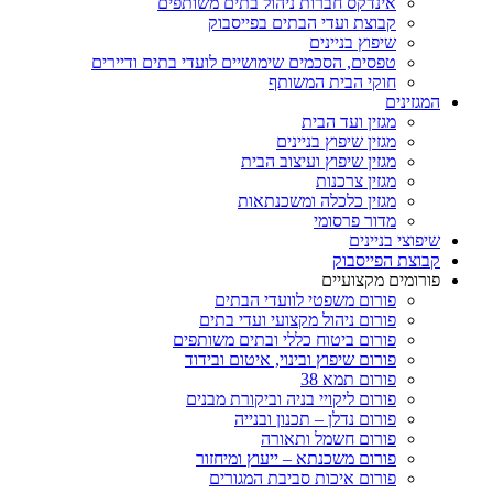
אינדקס חברות ניהול בתים משותפים
קבוצת ועדי הבתים בפייסבוק
שיפוץ בניינים
טפסים, הסכמים שימושיים לועדי בתים ודיירים
חוקי הבית המשותף
המגזינים
מגזין ועד הבית
מגזין שיפוץ בניינים
מגזין שיפוץ ועיצוב הבית
מגזין צרכנות
מגזין כלכלה ומשכנתאות
מדור פרסומי
שיפוצי בניינים
קבוצת הפייסבוק
פורומים מקצועיים
פורום משפטי לוועדי הבתים
פורום ניהול מקצועי ועדי בתים
פורום ביטוח כללי ובתים משותפים
פורום שיפוץ ובינוי, איטום ובידוד
פורום תמא 38
פורום ליקויי בניה וביקורת מבנים
פורום נדלן – תכנון ובנייה
פורום חשמל ותאורה
פורום משכנתא – ייעוץ ומיחזור
פורום איכות סביבת המגורים