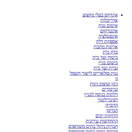
דלג
לתוכן
אינדקס בעלי מקצוע
אדריכלות
איטום גגות
אינטרקום
אינסטלציה
אספקת דלק
ארונות מתכת
בדק בית
ביטוח ועד בית
בישום בניין
גביית ועד בית
גגות סולאריים לייצור חשמל
גז
גינון ועיצוב גינות
גנרטורים
דלתות כניסה לבניין
דפיברילטור
הדברה
הנדימן
הרחקת יונים
התחדשות עירונית
חברות ניהול בתים משותפים
חברות ניקיון בתים משותפים