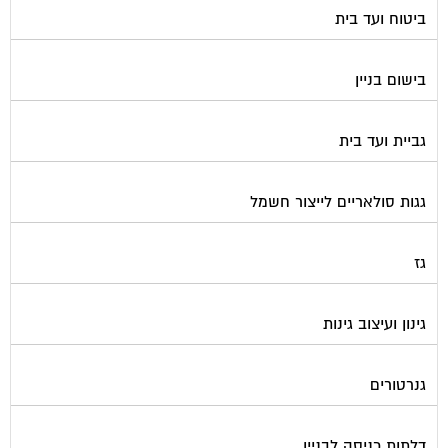
בישום בניין
גביית ועד בית
גגות סולאריים לייצור חשמל
גז
גינון ועיצוב גינות
גנרטורים
דלתות כניסה לבניין