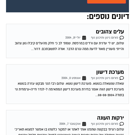
דיונים נוספים:
עלים צהובים
פורום גינון ותיכנון נוף
יולי 19, 2004
שלום, יש לי עדנית עם ורדים במרפסת. שמתי לב כי חלק מהעלים קיבלו גוון צהוב
והייתי מעוניין מאוד לדעת ממה נגרם הדבר. אודה לתשובתכם. דרור...
מערכת דישון
פורום גינון ותיכנון נוף
אוגוסט 8, 2004
שאלה שנשאלה בנושא. מערכת דישון נושא: שלום רב! הנני מבקש עזרה בנושא
מערכת דישון הווה אומר בחירת מערכת דישון המתאימה ל-לגדר חייה+צימחית נוי
בתודה 08-08-2004...
ירקות העונה
פורום גינון ותיכנון נוף
אוקטובר 7, 2004
שלום רציתי בבקשה שתפנו אותי לאתר או למקור כלשהו בו אפשר למצוא תאריכי
זריעה ושתילה של ירקות ופירות העונה באינטרנט למשל עגבניות פלפל אבטיח
מלון...