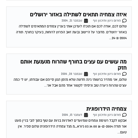
איזה צמחיה תתאים לשתילה באזור ירושלים
פורום גינון ותיכנון נוף
נובמבר 21, 2004
שלום לכם, אודה לכם אם תוכלו לעדכן אותי בעניין צמחים המתאימים לשתילה
באזור ירושלים. מדובר על היישוב גבעת זאב הפרוץ לרוחות, בעיקר בחורף. תודה
24-11-2004...
מה עושים עם עצים בחורף שהרוח מנענעת אותם
חזק
פורום גינון ותיכנון נוף
נובמבר 28, 2004
שלום, אני מחזיר ברשותי גינה חדשה שלא מזמן הגנן סייפם אם עבודתו, יש לי כמה
עצים שהרוח ניערה טוב וניסיתי לקשור אחד מהם אבל אני...
צמחיה הידרופונית
פורום גינון ותיכנון נוף
דצמבר 15, 2004
אבקש לקבל רשימת צמחים שמיועדים לאדניות בניות עם טוף בתוך לובי בניין מעט
אור תודה 16-12-2004 03:14:00 גיורא_מ מגל צמחיה הידרופונית שלום ספיר. אין
טעם...