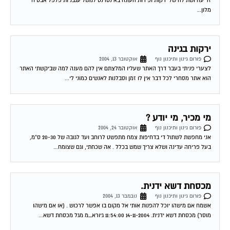
ירקות בגינה
פורום גינון ותיכנון נוף
אוקטובר 13, 2004
לצערי פניתי בעבר דרך האתר שעליו המלצתם אין להם מענה למה שביקשתי האתר
הוא אתר מסחרי לכל דבר אין לו זמן וסבלנות לאנשים כמוני לי...
מי מכיר, מי יודע ?
פורום גינון ותיכנון נוף
אוקטובר 24, 2004
אני מחפשת לשתול די בדחיפות צמח מתפשט לרוחב ועד לגובה של 20-30 ס"מ,
בעל פריחה עדינה ושלא צריך שמש בכלל . אה שכחתי, וגם שצומח...
מכסחת דשא ידנית.
פורום גינון ותיכנון נוף
נובמבר 13, 2004
אשמח אם מישהו יוכל להפנות אותי אל מקום בו אפשר לרכוש . (או אם מישהו
מוסר) מכסחת דשא ידנית. 14-11-2004 11:54:00 גיורא_מ מגל מכסחת דשא...