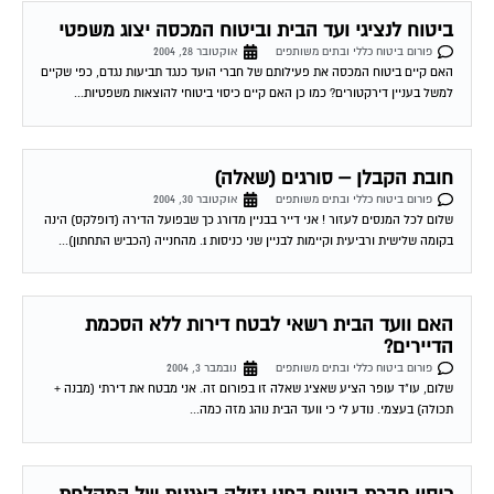
ביטוח לנציגי ועד הבית וביטוח המכסה יצוג משפטי
פורום ביטוח כללי ובתים משותפים
אוקטובר 28, 2004
האם קיים ביטוח המכסה את פעילותם של חברי הועד כנגד תביעות נגדם, כפי שקיים
למשל בעניין דירקטורים? כמו כן האם קיים כיסוי ביטוחי להוצאות משפטיות...
חובת הקבלן – סורגים (שאלה)
פורום ביטוח כללי ובתים משותפים
אוקטובר 30, 2004
שלום לכל המנסים לעזור ! אני דייר בבניין מדורג כך שבפועל הדירה (דופלקס) הינה
בקומה שלישית ורביעית וקיימות לבניין שני כניסות 1. מהחנייה (הכביש התחתון)...
האם וועד הבית רשאי לבטח דירות ללא הסכמת
הדיירים?
פורום ביטוח כללי ובתים משותפים
נובמבר 3, 2004
שלום, עו"ד עופר הציע שאציג שאלה זו בפורום זה. אני מבטח את דירתי (מבנה +
תכולה) בעצמי. נודע לי כי וועד הבית נוהג מזה כמה...