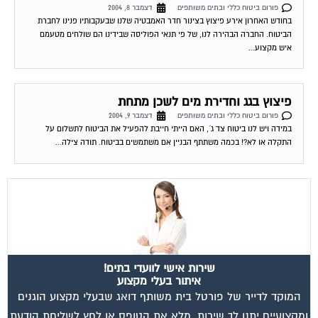
פורום ביטוח כללי ובתים משותפים
דצמבר 8, 2004
בחודש האחרון אירע פיצוץ בצינור חדר האמבטיה שלנו שבעקבותיו פנינו לחברת
הביטוח. החברה הבהירה לנו, של פי תנאי הפוליסה שבידינו הם שולחים מטעמם
איש מקצוע...
פיצוץ בגג וחדירת מים לשכן מתחת
פורום ביטוח כללי ובתים משותפים
דצמבר 9, 2004
במידה ויש לנו ביטוח צד ג´, האם הייתי חייבת להפעיל את הביטוח לתשלום על
התקלה או לא?! בכמה משתתף הבניין אם משתמשים בביטוח. תודה צילה...
שירות אישי לוועדי בתים!
איתור בעלי מקצוע
המוקד לדייר של פורטל בית משותף דואג שבעלי מקצוע הוגנים
ומקצועיים יתנו לך שירות. מלא את הטופס או
לחץ לשליחת הודעת