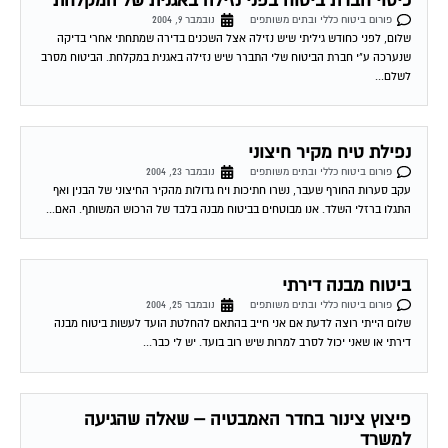
כיסוי חברת ביטוח בפני נזילה באגנית של המקלחת
פורום ביטוח כללי ובתים משותפים
נובמבר 9, 2004
שלום, לפני כחודש גיליתי שיש נזילה אצל השכנים בדירה שמתחתי אחרי בדיקה
שנערכה ע"י חברת הביטוח שלי התברר שיש נזילה באגנית במקלחת. הביטוח מסרב
לשלם...
נפילת טיח מקיר חיצוני
פורום ביטוח כללי ובתים משותפים
נובמבר 23, 2004
עקב סערות החורף שעבר, נשרו חתיכות ויח גדולות מהקיר החיצוני של הבנין ואף
התגלו ברזלי השלד. אנו מבוטחים בביטוח מבנה בלבד של הרכוש המשותף. האם...
ביטוח מבנה דירתי
פורום ביטוח כללי ובתים משותפים
נובמבר 25, 2004
שלום הייתי רוצה לדעת אם אני חייב בהתאם להחלטת הועד לעשות ביטוח מבנה
דירתי או שאני יכול לסרב למרות שיש רוב בועד. יש לי כבר...
פיצוץ צינור בחדר האמבטיה – שאלה שהגיעה
למשרד