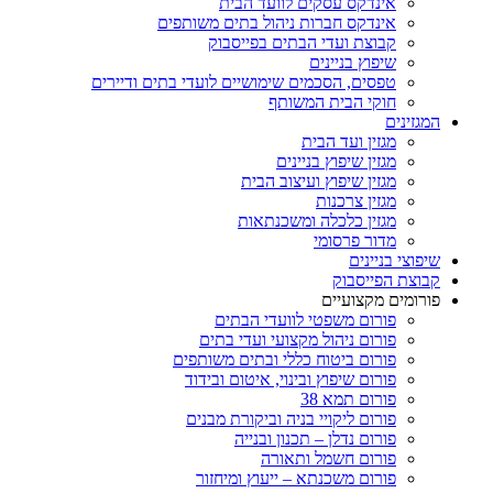
אינדקס עסקים לוועד הבית
אינדקס חברות ניהול בתים משותפים
קבוצת ועדי הבתים בפייסבוק
שיפוץ בניינים
טפסים, הסכמים שימושיים לועדי בתים ודיירים
חוקי הבית המשותף
המגזינים
מגזין ועד הבית
מגזין שיפוץ בניינים
מגזין שיפוץ ועיצוב הבית
מגזין צרכנות
מגזין כלכלה ומשכנתאות
מדור פרסומי
שיפוצי בניינים
קבוצת הפייסבוק
פורומים מקצועיים
פורום משפטי לוועדי הבתים
פורום ניהול מקצועי ועדי בתים
פורום ביטוח כללי ובתים משותפים
פורום שיפוץ ובינוי, איטום ובידוד
פורום תמא 38
פורום ליקויי בניה וביקורת מבנים
פורום נדלן – תכנון ובנייה
פורום חשמל ותאורה
פורום משכנתא – ייעוץ ומיחזור