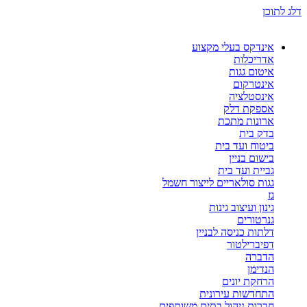
דלג לתוכן
אינדקס בעלי מקצוע
אדריכלות
איטום גגות
אינטרקום
אינסטלציה
אספקת דלק
ארונות מתכת
בדק בית
ביטוח ועד בית
בישום בניין
גביית ועד בית
גגות סולאריים לייצור חשמל
גז
גינון ועיצוב גינות
גנרטורים
דלתות כניסה לבניין
דפיברילטור
הדברה
הנדימן
הרחקת יונים
התחדשות עירונית
חברות ניהול בתים משותפים