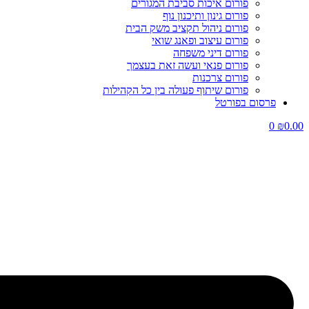
פורום איכות סביבת המגורים
פורום גינון ותיכנון נוף
פורום ניהול תקציב משק הבית
פורום עיצוב ופאנג שואי
פורום דיני משפחה
פורום פנאי ועשה זאת בעצמך
פורום צרכנות
פורום שיתוף פעולה בין כל הקהילות
פרסום בפורטל
0
₪
0.00