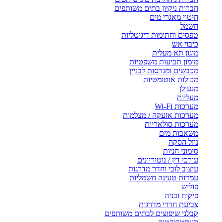
חברות ניקיון בתים משותפים
חיטוי מאגרי מים
חשמל
טפסים וחתימות דיגיטליות
כיבוי אש
מיגון תא מעלית
מימון תביעות משפטיות
מכבשים ומגרסות לבניין
מכולות אוטומטיות
מנעולן
מעליות
מערכות Wi-Fi
מערכות אזעקה / מצלמות
מערכות סולאריות
משאבות מים
נוזל הסקה
סימוני חניות
עורכי דין / נוטוריונים
עיצוב לובי וחדר מדרגות
עמדות טעינה חשמליות
פוליש
פיקוח ובניה
צביעת חדרי מדרגות
קבלני שיפוצים לבתים משותפים