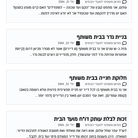
שלום, אני מחפש קובץ של "הקם ועד שכונה – למתחילים" האם קיים משהו בסגנון?
האם יש מדריך להקמת ועד שכונתי? אני לא יודע לאיפה לפנות...
בניית גדר בבית משותף
פורום משפטי לוועדי הבתים
יולי 22, 2004
מזה כ-10 שנים אני גר בבית משותף (12 דיירים) אשר לא מגודר מכיוון דרום (קיימת
אפשרות שהיתה גדר לפני שהגעתי). חלק מהדיירים רוצים לבנות גדר...
חלוקת חנייה בבית משותף
פורום משפטי לוועדי הבתים
יולי 22, 2004
אני גר בבית משותף בו לכל דייר יש חנייה ספציפית פרטית שלא רשומה בטאבו
(קומת עמודים), זאת עפי הסכם ישן מאוד בין הדיירים (לפני יותר...
זכות לבלת עותק דו"ח מועד הבית
פורום משפטי לוועדי הבתים
יולי 24, 2004
לעו"ד עפר שחל שלום, אנא ראה את שאלתי ואת תשובת האגודה לתרבות הדיור:
השאלה: היכן מעוגנת בחוק זכותו של דייר המשלם מיסי ועד בית, לקבל...