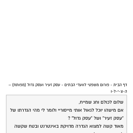
דף הבית
-
פורום משפטי לוועדי הבתים
-
עסק זעיר ועסק גדול (מפותח) –
ה-צ-י-ל-ו
שלום לכולם וחג שמייח,
אם מישהו יוכל לגאול אותי מייסוריי ולומר לי מהי הגדרתו של
"עסק זעיר" ושל "עסק גדול" ?
מאוד קשה למצוא הגדרה מדויקת באינטרנט ובטח שקשה
למצוא חומר על עסקים זעירים בקיבוצים …