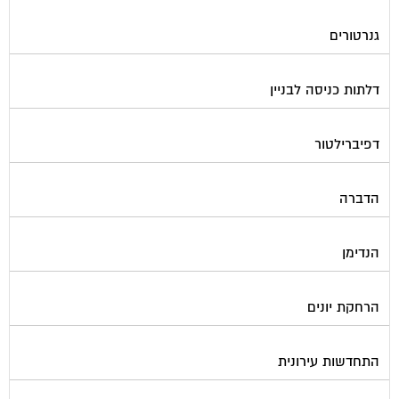
גנרטורים
דלתות כניסה לבניין
דפיברילטור
הדברה
הנדימן
הרחקת יונים
התחדשות עירונית
חברות ניהול בתים משותפים