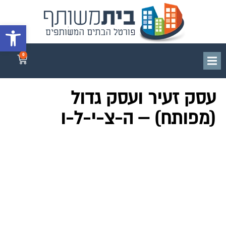
פתח סרגל 
0
עסק זעיר ועסק גדול
(מפותח) – ה-צ-י-ל-ו