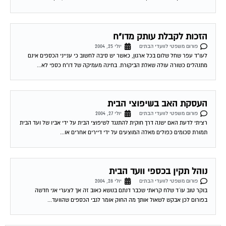
הזכות לקבלת עותק מדו"ח
פורום משפטי לוועדי הבתים
יולי 25, 2004
לעו"ד עפר שחל שלום בכל ארגון, כאשר יש סיבה לחשוב כי ענייני הכספים אינם
מתנהלים כשורה עולה שאלת הביקורת. בחינה מעמיקה של דו"ח כספי לא...
העסקת האב בשיפוצי הבית
פורום משפטי לוועדי הבתים
יולי 27, 2004
רציתי לדעת האם ישנה דרך חוקית להתנגד לשיפוצי הבית על ידי אביו של ועד הבית
תמורת סכומים כפולים מאלה המוצעים על ידי דיירים אחרים או...
נוהל תקין בכספי וועד הבית
פורום משפטי לוועדי הבתים
יולי 28, 2004
בוקר טוב עו´ד שלח קראתי שכבר דנתם בנושא כאוב זה אך לצערי אני חדשה
בפורום לכן אבקש לשאול אותך מה החוק אומר לגבי הכספים שהוועד...