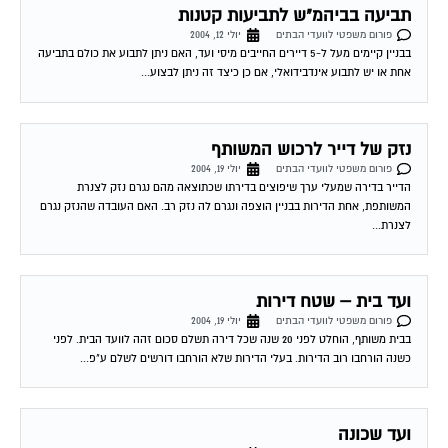
פורום משפטי לוועדי הבתים
יולי 12, 2004
בבניין קיימים מעל ל-5 דיירים החייבים מיסי ועד, האם ניתן לתבוע את כולם בתביעה
אחת או יש לתבוע אינדבידואלי, אם כן כיצד זה ניתן לבצוע...
נזק של דייר לרכוש המשותף
פורום משפטי לוועדי הבתים
יולי 19, 2004
הדייר בדירה שמעלי ערך שיפוצים בדירתו שכתוצאה מהם נגרם נזק לצנרת
המשותפת, אחת הדירות בבניין הוצפה ונגרם לה נזק רב. האם העובדה שהנזק נגרם
לצנרת...
ועד בית – שטח דירות
פורום משפטי לוועדי הבתים
יולי 19, 2004
בבית משותף, הוחלט לפני 20 שנה שכל דירה תשלם סכום זהה לוועד הבית. לפני
כשנה הורחבו רוב הדירות. בעלי הדירות שלא הורחבו דורשים לשלם ע"פ...
ועד שכונה
פורום משפטי לוועדי הבתים
יולי 21, 2004