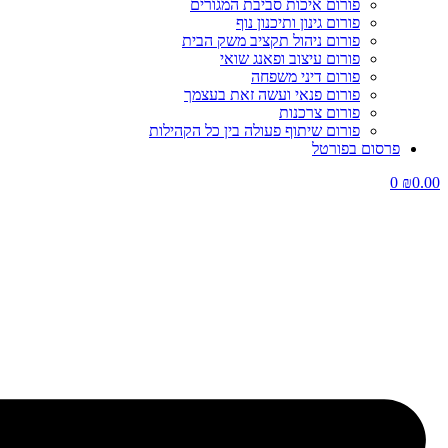
פורום איכות סביבת המגורים
פורום גינון ותיכנון נוף
פורום ניהול תקציב משק הבית
פורום עיצוב ופאנג שואי
פורום דיני משפחה
פורום פנאי ועשה זאת בעצמך
פורום צרכנות
פורום שיתוף פעולה בין כל הקהילות
פרסום בפורטל
0
₪
0.00