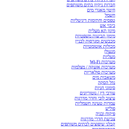
חברות ניקיון בתים משותפים
חיטוי מאגרי מים
חשמל
טפסים וחתימות דיגיטליות
כיבוי אש
מיגון תא מעלית
מימון תביעות משפטיות
מכבשים ומגרסות לבניין
מכולות אוטומטיות
מנעולן
מעליות
מערכות Wi-Fi
מערכות אזעקה / מצלמות
מערכות סולאריות
משאבות מים
נוזל הסקה
סימוני חניות
עורכי דין / נוטוריונים
עיצוב לובי וחדר מדרגות
עמדות טעינה חשמליות
פוליש
פיקוח ובניה
צביעת חדרי מדרגות
קבלני שיפוצים לבתים משותפים