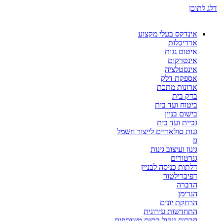
דלג לתוכן
אינדקס בעלי מקצוע
אדריכלות
איטום גגות
אינטרקום
אינסטלציה
אספקת דלק
ארונות מתכת
בדק בית
ביטוח ועד בית
בישום בניין
גביית ועד בית
גגות סולאריים לייצור חשמל
גז
גינון ועיצוב גינות
גנרטורים
דלתות כניסה לבניין
דפיברילטור
הדברה
הנדימן
הרחקת יונים
התחדשות עירונית
חברות ניהול בתים משותפים