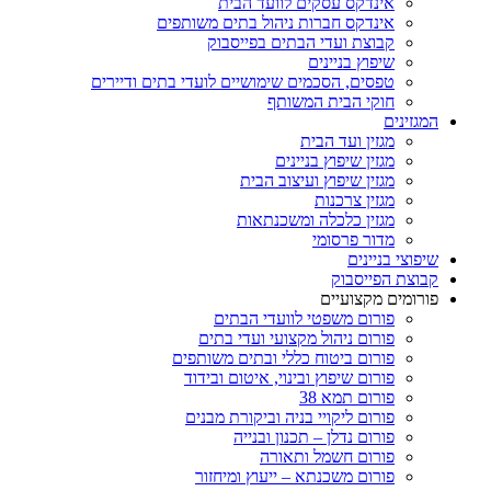
אינדקס עסקים לוועד הבית
אינדקס חברות ניהול בתים משותפים
קבוצת ועדי הבתים בפייסבוק
שיפוץ בניינים
טפסים, הסכמים שימושיים לועדי בתים ודיירים
חוקי הבית המשותף
המגזינים
מגזין ועד הבית
מגזין שיפוץ בניינים
מגזין שיפוץ ועיצוב הבית
מגזין צרכנות
מגזין כלכלה ומשכנתאות
מדור פרסומי
שיפוצי בניינים
קבוצת הפייסבוק
פורומים מקצועיים
פורום משפטי לוועדי הבתים
פורום ניהול מקצועי ועדי בתים
פורום ביטוח כללי ובתים משותפים
פורום שיפוץ ובינוי, איטום ובידוד
פורום תמא 38
פורום ליקויי בניה וביקורת מבנים
פורום נדלן – תכנון ובנייה
פורום חשמל ותאורה
פורום משכנתא – ייעוץ ומיחזור