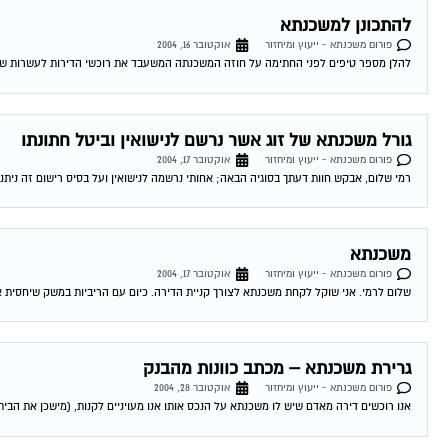
להתכונן למשכנתא
פורום משכנתא - ייעוץ ומיחזור
אוקטובר 16, 2004
להלן מספר טיפים לפני החתימה על חוזה המשכנתה המשעבד את רוכשי הדירות לעשרות שנים . 1.סקר שוק -דבר ראשון מומלץ לעשות שיעורי בית . ping
גורל משכנתא של זוג אשר נרשם לנישואין וביטל חתונתו
פורום משכנתא - ייעוץ ומיחזור
אוקטובר 17, 2004
רמי שלום, אבקש חוות דעתך בסוגיה הבאה; אחותי נרשמה לנישואין ועל בסיס רישום זה ניתנה
משכנתא
פורום משכנתא - ייעוץ ומיחזור
אוקטובר 17, 2004
שלום לרמי. אני שוקל לקחת משכנתא לצורך קניית הדירה. כיום עם הריביות במשק שיחסית אינ
גרירת משכנתא – מכתב כוונות מהבנק
פורום משכנתא - ייעוץ ומיחזור
אוקטובר 28, 2004
אנו רוכשים דירה מאדם שיש לו משכנתא על הנכס אותו אנו מעויניים לקנות, (מישכן את הבית 