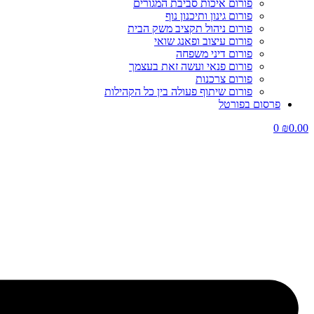
פורום איכות סביבת המגורים
פורום גינון ותיכנון נוף
פורום ניהול תקציב משק הבית
פורום עיצוב ופאנג שואי
פורום דיני משפחה
פורום פנאי ועשה זאת בעצמך
פורום צרכנות
פורום שיתוף פעולה בין כל הקהילות
פרסום בפורטל
0
₪
0.00