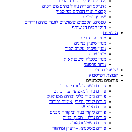
אינדקס עסקים לוועד הבית
אינדקס חברות ניהול בתים משותפים
קבוצת ועדי הבתים בפייסבוק
שיפוץ בניינים
טפסים, הסכמים שימושיים לועדי בתים ודיירים
חוקי הבית המשותף
המגזינים
מגזין ועד הבית
מגזין שיפוץ בניינים
מגזין שיפוץ ועיצוב הבית
מגזין צרכנות
מגזין כלכלה ומשכנתאות
מדור פרסומי
שיפוצי בניינים
קבוצת הפייסבוק
פורומים מקצועיים
פורום משפטי לוועדי הבתים
פורום ניהול מקצועי ועדי בתים
פורום ביטוח כללי ובתים משותפים
פורום שיפוץ ובינוי, איטום ובידוד
פורום תמא 38
פורום ליקויי בניה וביקורת מבנים
פורום נדלן – תכנון ובנייה
פורום חשמל ותאורה
פורום משכנתא – ייעוץ ומיחזור