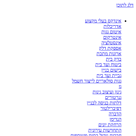
דלג לתוכן
אינדקס בעלי מקצוע
אדריכלות
איטום גגות
אינטרקום
אינסטלציה
אספקת דלק
ארונות מתכת
בדק בית
ביטוח ועד בית
בישום בניין
גביית ועד בית
גגות סולאריים לייצור חשמל
גז
גינון ועיצוב גינות
גנרטורים
דלתות כניסה לבניין
דפיברילטור
הדברה
הנדימן
הרחקת יונים
התחדשות עירונית
חברות ניהול בתים משותפים