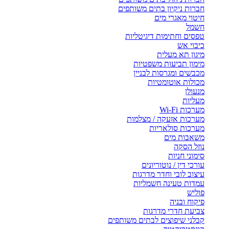
חברות ניקיון בתים משותפים
חיטוי מאגרי מים
חשמל
טפסים וחתימות דיגיטליות
כיבוי אש
מיגון תא מעלית
מימון תביעות משפטיות
מכבשים ומגרסות לבניין
מכולות אוטומטיות
מנעולן
מעליות
מערכות Wi-Fi
מערכות אזעקה / מצלמות
מערכות סולאריות
משאבות מים
נוזל הסקה
סימוני חניות
עורכי דין / נוטוריונים
עיצוב לובי וחדר מדרגות
עמדות טעינה חשמליות
פוליש
פיקוח ובניה
צביעת חדרי מדרגות
קבלני שיפוצים לבתים משותפים