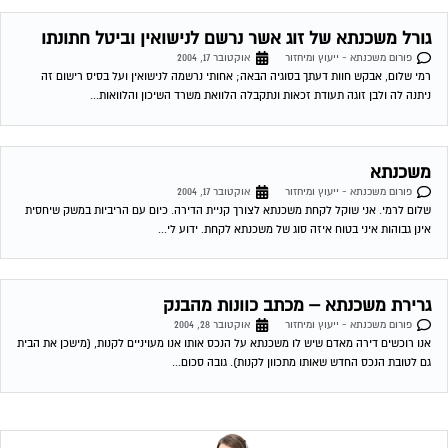
גרירת משכנתא – מכתב כוונות מהבנק
פורום משכנתא - ייעוץ ומיחזור
אוקטובר 28, 2004
אנו רוכשים דירה מאדם שיש לו משכנתא על הנכס אותו אנו מעויניים לקנות, (מישכן את הבית
גם לטובת הנכס החדש שאותו מתכוון לקנות). גובה סכום...
שירות אישי לוועדי בתים!
איתור בעלי מקצוע
המוקד לדייר של פורטל בית משותף דואג שבעלי מקצוע הוגנים
ומקצועיים יתנו לך שירות. מלא את הטופס או
לחץ לשליחת הודעת
ווצאפ