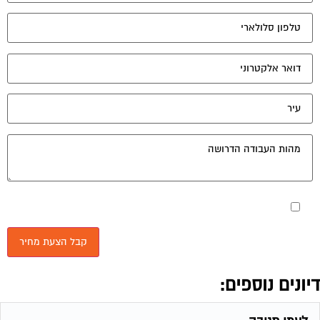
מאשר את תנאי הפרטיות
יונים נוספים:
לעמי תגובה
פורום משכנתא - ייעוץ ומיחזור
אוקטובר 10, 2004
עמי שלום רב ,כידוע לך קיימות חברות ייעוץ שנותנות שירות בתחום ,סוכניות ביטוח ,חברות
ייעוץ … ,לא מעניין אותי כמה הם לוקחות עבור השירות ,זו...
תעודת זכאות
פורום משכנתא - ייעוץ ומיחזור
אוקטובר 10, 2004
רמי וכל מ שבפורום שלום. אני גרושה טרייה עם שני ילדים קטנים ויודעת שאני יכולה לעשות
ת. זכאות ולקבל עזרה ממשרד שיכון ופיתוח הן בשכירת...