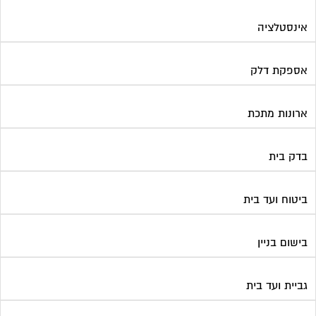
ביטוח ועד בית
בישום בניין
גביית ועד בית
גגות סולאריים לייצור חשמל
גז
גינון ועיצוב גינות
גנרטורים