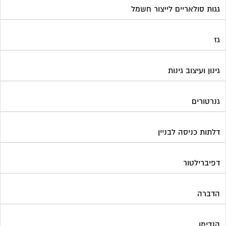
דלתות כניסה לבניין
דפיברילטור
הדברה
הנדימן
הרחקת יונים
התחדשות עירונית
חברות ניהול בתים משותפים
חברות ניקיון בתים משותפים