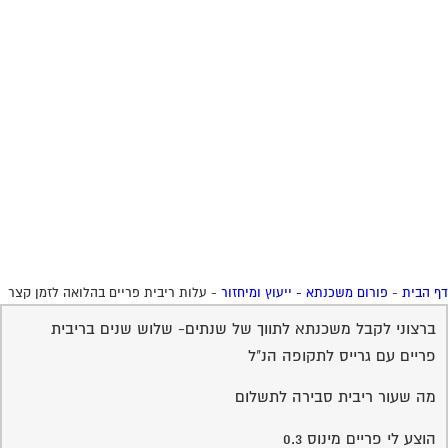
 הבית
-
פורום משכנתא - ייעוץ ומיחזור
-
עלות ריבית פריים בהלואה לזמן קצר
ברצוני לקבל משכנתא לתווך של שנתים- שלוש שנים בריבית
פריים עם גרייס לתקופה הנ"ל
מה שעור ריבית סבירה לתשלום
הוצע לי פריים מינוס 0.3
10-11-2005 13:16:00
רמי טוטאי
תגובה
סביר בהחלט ,אך ניתן לקבל גם פריים מינוס חצי .
בהצלחה.
שירות אישי לוועדי בתים - איתור
בעלי מקצוע
המוקד לדייר של פורטל בית משותף דואג שבעלי מקצוע הוגנים