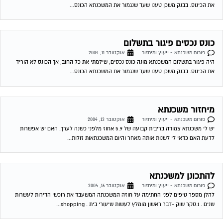
לדעת האם כדאי לי לשנות אותה מאחר והיום המשכנתאות זולות...
להתכונן למשכנתא
פורום משכנתא - ייעוץ ומיחזור
אוקטובר 16, 2004
להלן מספר טיפים לפני החתימה על חוזה המשכנתה המשעבד את רוכשי הדירות לעשרות
שנים . 1.סקר שוק -דבר ראשון מומלץ לעשות שיעורי בית . shopping...
גורל משכנתא של זוג אשר נרשם לנישואין וביטל חתונתו
פורום משכנתא - ייעוץ ומיחזור
אוקטובר 17, 2004
רמי שלום, אבקש חוות דעתך בסוגיה הבאה; אחותי נרשמה לנישואין ועל בסיס רישום זה
ניתנה לה ולבן זוגה תעודת זכאות ונתקבלה הלוואת משרד השיכון והלוואות...
משכנתא
פורום משכנתא - ייעוץ ומיחזור
אוקטובר 17, 2004
שלום לרמי. אני שוקל לקחת משכנתא לצורך קניית הדירה. כיום עם הריביות במשק שיחסית
אינן גבוהות איני בטוח איזה סוג של משכנתא לקחת. ידוע לי...