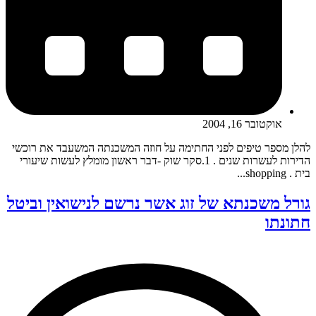
אוקטובר 16, 2004
להלן מספר טיפים לפני החתימה על חוזה המשכנתה המשעבד את רוכשי
הדירות לעשרות שנים . 1.סקר שוק -דבר ראשון מומלץ לעשות שיעורי
בית . shopping...
גורל משכנתא של זוג אשר נרשם לנישואין וביטל
חתונתו