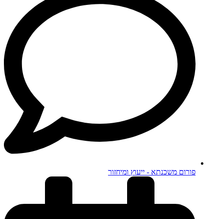
פורום משכנתא - ייעוץ ומיחזור