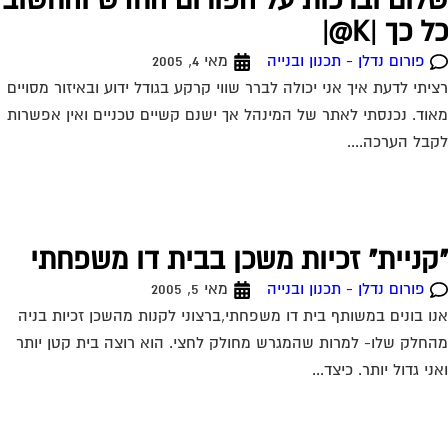
לום וברכות על הפורום החדש והחשוב
 כך |K@|
פורום נדלן - תכנון ובנייה
מאי 4, 2005
יתי לדעת איך אני יכולה לברר שווי קרקע בגודל ידוע ובאיזור מסויים
וד. נכנסתי לאתר של המינהל אך ישנם קשיים טכניים ואין אפשרות
בל הערכה....
קניית" זכיות משכן בבית דו משפחתי
פורום נדלן - תכנון ובנייה
מאי 5, 2005
ו בונים במשותף בית דו משפחתי,ברצוני לקנות מהשכן זכיות בניה
חלק שלו- למרות שהמגרש מחולק לחצי. הוא רוצה בית קטן יותר
ני גדול יותר. כיצד...