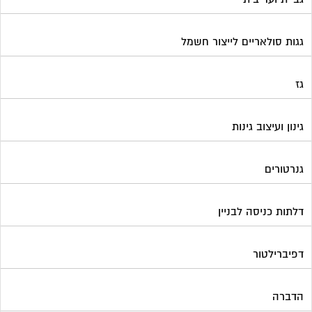
גגות סולאריים לייצור חשמל
גז
גינון ועיצוב גינות
גנרטורים
דלתות כניסה לבניין
דפיברילטור
הדברה