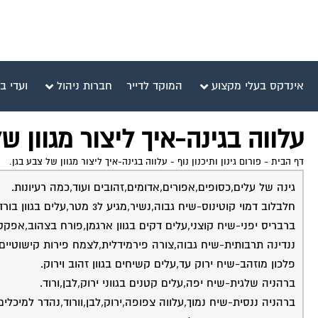
אינדקס בעלי מקצוע
המוקד לדייר
חברות ניהול
ועדי ב
עלווה בגינה-איך ליצור מגוון ש
דף הבית
-
פורום גינון ותיכנון נוף
-
עלווה בגינה-איך ליצור מגוון של צבע בגן.
גינה של עלים,כסופים,אפורים,אדומים,זהובים ועוד,כמה רעיונות.
חלבלוב דמוי קוטינוס-שיח גבוה,נשיר,מגיע ל3 מטר,עלים בגוון בורדו,יפה ומרשים,לשמש מלאה,וחצי צל.
ברבריס יפני-שיח קוצני,עלים דקים בגוון ארגמן,פורח בצהוב,אפק
ננדינה תרבותית-שיח גבוה,צורה פירמידלית,לצמח פירות קישוטיים 
פלכון מוזהב-שיח ירוק עד,עלים קשיחים בגוון זהוב וירוק.
ברהניה שלגית-שיח יפה,עלים קטנים בגווני ירוק,לבן,ורוד.
ברהניה ננסית-שיח נמוך,עלווה צפופה,ירוק,לבן,וורוד,נהדר למיכלים