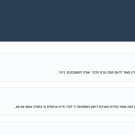
ניין מאוד לדעת ממה נגרם הדבר. אודה לתשובתכם. דרור...
מר בחירת מערכת דישון המתאימה ל-לגדר חייה+צימחית נוי בתודה 08-08-2004...