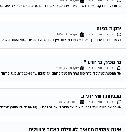
פורום גינון ותיכנון נוף
אוקטובר 7, 2004
שלום רציתי בבקשה שתפנו אותי לאתר או למקור כלשהו בו אפשר למצוא תאריכי זריעה ושתיל
ירקות בגינה
פורום גינון ותיכנון נוף
אוקטובר 13, 2004
לצערי פניתי בעבר דרך האתר שעליו המלצתם אין להם מענה למה שביקשתי האתר הוא אתר מסח
מי מכיר, מי יודע ?
פורום גינון ותיכנון נוף
אוקטובר 24, 2004
אני מחפשת לשתול די בדחיפות צמח מתפשט לרוחב ועד לגובה של 20-30 ס"מ, בעל פריחה עדינה ושלא צריך שמש בכלל . אה שכחתי, וגם שצומח...
מכסחת דשא ידנית.
פורום גינון ותיכנון נוף
נובמבר 13, 2004
אשמח אם מישהו יוכל להפנות אותי אל מקום בו אפשר לרכוש . (או אם מישהו מוסר) מכסחת דשא ידנית. 14-11-2004 11:54:00 גיורא_מ 
איזה צמחיה תתאים לשתילה באזור ירושלים