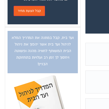
ועד בית, קבל במתנה את המדריך המלא
לניהול ועד בית אשר יהפוך את ניהול
הבית המשותף לחוויה מהנה ופשוטה
ויחסוך לך זמן רב ועלויות בתחזוקת
הבניין!