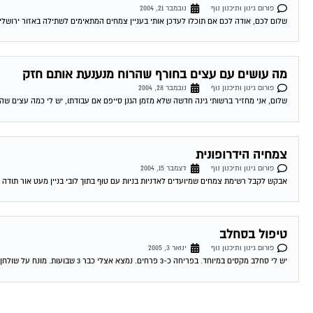
פורום גינון ותיכנון נוף
נובמבר 21, 2004
שלום לכם, אודה לכם אם תוכלו לעדכן אותי בעניין צמחים המתאימים לשתילה באזור ירושלים. מדובר
מה עושים עם עצים בחורף שהרוח מנענעת אותם חזק
פורום גינון ותיכנון נוף
נובמבר 28, 2004
שלום, אני מחזיר ברשותי גינה חדשה שלא מזמן הגנן סייפם אם עבודתו, יש לי כמה עצים שהר
צמחיה הידרופונית
פורום גינון ותיכנון נוף
דצמבר 15, 2004
אבקש לקבל רשימת צמחים שמיועדים לאדניות בניות עם טוף בתוך לובי בניין מעט אור תודה 16-12-2004 03:14:00 גיורא_מ מגל צמחיה הידרופונית שלום ספיר. אין טעם...
טיפול בסחלב
פורום גינון ותיכנון נוף
ינואר 3, 2005
יש לי סחלב מקסים במיוחד. בפריחה כ-3 פרחים. נמצא אצלי כבר 3 שבועות. מונח על שולחן בחדר העבודה בבית כאשר יש אור תמידי אך לא...