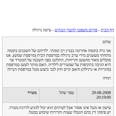
דף הבית
-
פורום משפטי לוועדי הבתים
-
עישון נרגילה
שלום
אני גרה בקומה אחרונה בבניין רב קומתי. ילדיהם של השכנים בקומה
מתחתי מעשנים מידי ערב נרגילה במרפסת הבית (מרפסת שמש), אנו
סובלים מאוד מהעשן והריחות, התלוננו בפני השכנה על המטרד אך
היא הגיבה בתקיפות על שמעירים לילדיה. האם מותר לעשן במרפסת
(סיגריות או נרגילה) והאם קיים חוק לגבי ביצוע מנגל במרפסת הבית?
תודה
29-08-2008
עפר שחל
מטרד
20:19:00
עישון או מנגל אינו אסור אבל לעיתים הוא יכול להגיע לדרגת מטרד.
יש פיסקי דין בהם הוגבלו שעות ותדירות שימוש במנגל.