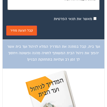
מאשר את תנאי הפרטיות
ועד בית, קבל במתנה את המדריך המלא לניהול ועד בית אשר
יהפוך את ניהול הבית המשותף לחוויה מהנה ופשוטה ויחסוך
לך זמן רב ועלויות בתחזוקת הבניין!