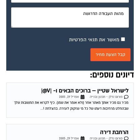
מאשר את תנאי הפרטיות
דיונים נוספים:
לישראל שטיין – ברוכים הבאים ו- |V@|
פורום נדלן - תכנון ובנייה
אפריל 29, 2005
מכיר גם מכיר אותך מאתר אחר (ולא אומר את שמו). כיף לקרוא את התשובות שלך
שבהחלט מרחיבות דעתו של כל מי שזקוק לעזרה. בהצלחה !...
הרחבת דירה
פורום נדלן - תכנון ובנייה
אפריל 29, 2005
האם בעל דירה המבקש להרחיב את דירתו רשאי לעשות כן ללא הסכמת כל בעלי