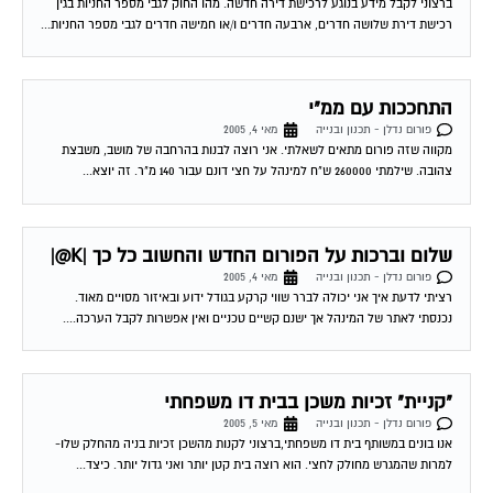
רכישת דירת שלושה חדרים, ארבעה חדרים ו/או חמישה חדרים לגבי מספר החניות...
התחככות עם ממ"י
פורום נדלן - תכנון ובנייה
מאי 4, 2005
מקווה שזה פורום מתאים לשאלתי. אני רוצה לבנות בהרחבה של מושב, משבצת
צהובה. שילמתי 260000 ש"ח למינהל על חצי דונם עבור 140 מ"ר. זה יוצא...
שלום וברכות על הפורום החדש והחשוב כל כך |K@|
פורום נדלן - תכנון ובנייה
מאי 4, 2005
רציתי לדעת איך אני יכולה לברר שווי קרקע בגודל ידוע ובאיזור מסויים מאוד.
נכנסתי לאתר של המינהל אך ישנם קשיים טכניים ואין אפשרות לקבל הערכה....
"קניית" זכיות משכן בבית דו משפחתי
פורום נדלן - תכנון ובנייה
מאי 5, 2005
אנו בונים במשותף בית דו משפחתי,ברצוני לקנות מהשכן זכיות בניה מהחלק שלו-
למרות שהמגרש מחולק לחצי. הוא רוצה בית קטן יותר ואני גדול יותר. כיצד...