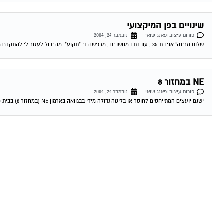
שינויים בפן המיקצועי
פורום עיצוב ופאנג שואי
נובמבר 24, 2004
שלום מרינה! אני בת 35 , עובדת במחשבים , מרגישה די "תקוע" .מה יכול לעזור לי להתקדם מבחינה מיקצועית וגם להכניס שפע לביתי? נולדתי 12/10/68....
NE במחזור 8
פורום עיצוב ופאנג שואי
נובמבר 24, 2004
ישנם יועצים המתייחסים לחוסר או בליטה גדולה מידי בבגוואה בארמון NE (במחזור 8) בבית כעל דבר שלילי , היכול להידמות כעל "מקל בגלגלים" , והמתקשר...