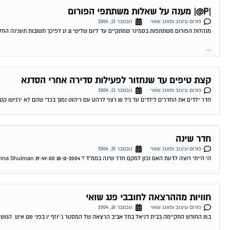
|P@| מענה על שאלות משתתפי הפורום
פורום עיצוב ופאנג שואי
נובמבר 13, 2004
מנהלות הפורום משתתפות בסמינר שמתקיים עד ליום שלישי 17.11 לפיכך תשובות תענינה החל מתאריך זה. נא להתאזר בסבלנות
...
קצת טיפים עד שנחזור לפעילות סדירה אחרי הסדנא
פורום עיצוב ופאנג שואי
נובמבר 13, 2004
חדר ילדים את החדרים לילדים עד גיל 10 רצוי לרהט עם ריהוט נמוך בכדי שהם לא ירגישו קטנים מדי בחדריהם. האוירה צריכה ליהות עליזה עם...
חדר שינה
פורום עיצוב ופאנג שואי
נובמבר 15, 2004
הי הייתי רוצה לדעת האם נכון למקם חדר שינה בממ"ד ? 18-11-2004 19:49:00 Marina Shulman חדר שינה בממ"ד לשרית שלום, ניתן למקם חדר שינה בממ"ד...
חוויות מההרצאה לחובבי פנג שואי
פורום עיצוב ופאנג שואי
נובמבר 18, 2004
ב15 החודש התקיימה בבית דניאל בתל אביב הרצאה של המסטר ג´יוזף יו בפני 120 איש. הנושא היה – כל מה צריכים לדעת על פנג שואי....