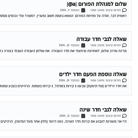
שלום למנהלת הפורום |a@|
פורום עיצוב ופאנג שואי
נובמבר 9, 2004
ראשית דבר, תודה על פתיחת הפורום. הנושא באמת חשוב ומעניין. למשרד שלי נכנסים ממסדרון שאורכו כ 10 מטר. ממול דלת הכניסה יש חל
שאלה לגבי חדר עבודה
פורום עיצוב ופאנג שואי
נובמבר 10, 2004
מרינה ומירב שלום, לאחרונה שיפצתי את חדר העבודה. את שולחן העבודה הצבתי בצורה כזו ש
שאלה נוספת הפעם חדר ילדים
פורום עיצוב ופאנג שואי
נובמבר 10, 2004
את חדר הילדים (של תינוקת) צבענו 2 קירות בסגלגל, 2 קירות בשמנת. הרהיטים בצבע שמנת והם עומדים לפני הקירות הסגלגלים. דעתכן לגבי בחירת הצבעים ואשמח...
שאלה לגבי חדר שינה
פורום עיצוב ופאנג שואי
נובמבר 11, 2004
הי! אני מעונינת לצבוע את קירות חדר השינה, כוונו דרומי (חלון אחר מעל המיטה), הרהיטים ב