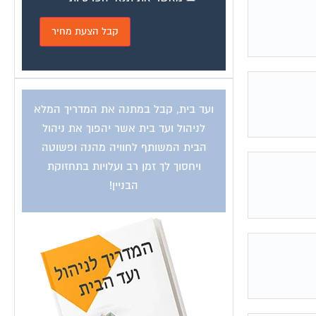
ועד בית, קבל במתנה את המדריך המלא
לניהול ועד בית אשר יהפוך את ניהול
הבית המשותף לחוויה מהנה ופשוטה
ויחסוך לך זמן רב ועלויות בתחזוקת
הבניין!