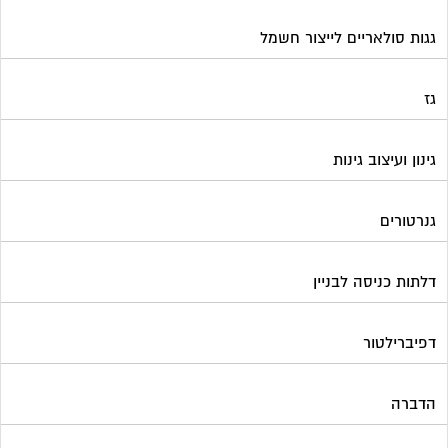
גגות סולאריים לייצור חשמל
גז
גינון ועיצוב גינות
גנרטורים
דלתות כניסה לבניין
דפיברילטור
הדברה