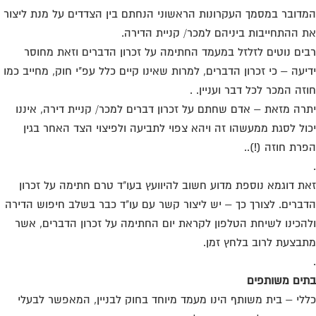
דובר במסמך העקרונות הראשוני הנחתם בין הצדדים על מנת ליצור
 ההתחייבות ביניהם למכר/ קניית הדירה.
ים נוטים לזלזל במעמד החתימה על זכרון הדברים וזאת מחוסר
יעה – כי זכרון הדברים, למרות שאינו קיים כלל עפ"י חוק, מחייב כמו
זה המכר לכל דבר ועניין. .
רה מזאת – אדם שחתם על זכרון דברים למכר/ קניית דירה, איננו
ול לסגת ממעשהו זה ויהא צפוי לתביעה ולפיצוי הצד האחר בגין
רת חוזה (!)..
ת דוגמא נוספת מדוע חשוב להיוועץ בעו"ד טרם חתימה על זכרון
ברים. לצורך כך – יש ליצור קשר עם עו"ד כבר בשלב חיפוש הדירה
הכינו לשיחת הטלפון לקראת יום החתימה על זכרון הדברים, אשר
בצעת לרוב בלחץ זמן.
ים משותפים
לי – בית משותף הינו מעמד מיוחד בחוק לבניין, המאפשר לבעלי