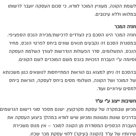
ומת הקונה, מעוניין המוכר לוודא, כי סכום העסקה יועבר לרשותו
לואו וללא עיכובים.
זה המכר
זה המכר הינו הסכם בין הצדדים לרכישת/מכירת הנכס הספציפי.
סגרת הסכם זה נקבעים תנאים שונים ביחס לפרטי הנכס, מחיר
כס, התשלומים, סדר הפעולות הנדרשות לצורך השלמת העסקה
יומה ע"י העברת הזכויות בנכס משם המוכרים לשם הקונים.
סכם זה ניתן למצוא גם הוראות המתייחסות לנושאים כגון משכנתא
 המוכר ושל הקונה, תשלומי מסים ביחס לעסקה, הוראות ביחס
סים עירוניים ועוד.
יבות ייצוג ע"י עו"ד
יוון שבמקרה של עסקת מקרקעין, ישנם מספר סוגי רישום הנרשמים
רכים שונות ומגוונות ומכיוון שיש לוודא במהלך ביצוע העסקה את
ברת הכספים המסודרת מן הקונה למוכר – אין מנוס משכירת
רותיו של עו"ד (הקונה בעיקר) ללווי עסקת מכר שכזו.