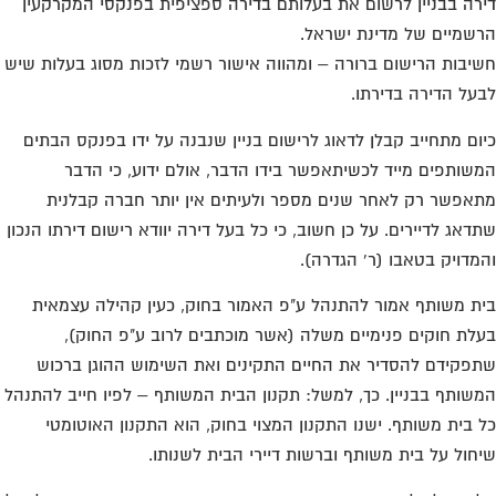
רה בבניין לרשום את בעלותם בדירה ספציפית בפנקסי המקרקעין
שמיים של מדינת ישראל.
יבות הרישום ברורה – ומהווה אישור רשמי לזכות מסוג בעלות שיש
על הדירה בדירתו.
ום מתחייב קבלן לדאוג לרישום בניין שנבנה על ידו בפנקס הבתים
שותפים מייד לכשיתאפשר בידו הדבר, אולם ידוע, כי הדבר
אפשר רק לאחר שנים מספר ולעיתים אין יותר חברה קבלנית
דאג לדיירים. על כן חשוב, כי כל בעל דירה יוודא רישום דירתו הנכון
מדויק בטאבו (ר' הגדרה).
ת משותף אמור להתנהל ע"פ האמור בחוק, כעין קהילה עצמאית
לת חוקים פנימיים משלה (אשר מוכתבים לרוב ע"פ החוק),
פקידם להסדיר את החיים התקינים ואת השימוש ההוגן ברכוש
שותף בבניין. כך, למשל: תקנון הבית המשותף – לפיו חייב להתנהל
 בית משותף. ישנו התקנון המצוי בחוק, הוא התקנון האוטומטי
חול על בית משותף וברשות דיירי הבית לשנותו.