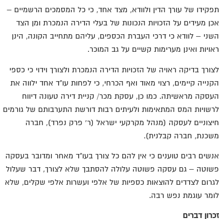
קידו של עורך הדין ולוודא, מצד אחד, כי כל המסמכים הרשמיים –
ן מעידים על הזכויות הנכונות של בעלי הדירה הנמכרת ומן הצד
ני – לוודא כי דרכי העברת הכספים, עליהם מתחייב הקונה, הינן
ויות ואינן מערימות קשיים על גב המוכר.
ורך בדיקה ראויה של הזכויות הדירה הנמכרת ולצורך וידוי כי כספי
נייה קיימים, רצוי מאוד ואף הכרחי, כי לפחות עו"ד אחד ילווה את
סקה מראשיתה. כמו כן, עסקת מכר/ קניית דירה טעונה דיווח
שויות המס המתאימות ולעיתים רבות דורשת התערבותם של גורמים
צוניים לעסקה (מנהל מקרקעי ישראל (ר' פרק נפרד), חברה
כנת, חברה קבלנית).
שים רבים טוענים כי אין להם כל צורך בעו"ד מאחר ומדובר בעסקה
וטה – גם עסקה פשוטה עלולה להסתבך שלא לצורך, דבר שעלול
רום לצדדים להוצאות כספיות של אלפי ועשרות אלפי שקלים, שלא
מר עוגמת נפש רבה.
רון דברים