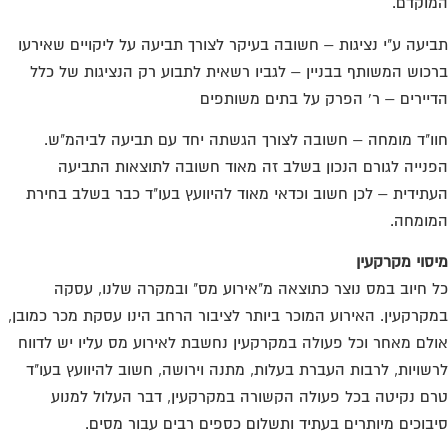
וקדם.
יעה ע"י נציגות – חשובה בעיקר לצורך תביעה על ליקויים שאירעו
כוש המשותף בבניין – לגביו רשאית לתבוע רק הנציגות של כלל
יירים – ר' הפרק על בתים משותפים
ו"ד מומחה – חשובה לצורך הגשתה יחד עם תביעה לביהמ"ש.
נייה לגורם הנכון בשלב זה מאוד חשובה לתוצאות התביעה
תידית – לכן חשוב וכדאי מאוד להיוועץ בעו"ד כבר בשלב בחירת
ומחה.
סוי מקרקעין
 חיוב במס נוצר כתוצאה מ"אירוע מס" ובמקרה שלנו, עסקה
קרקעין. האירוע המוכר ביותר לציבור הרחב הינו עסקת מכר כמובן,
לם מאחר וכל פעולה במקרקעין נחשבת לאירוע מס עליו יש לדווח
שויות, לרבות העברת בעלות, מתנה וירושה, חשוב להיוועץ בעו"ד
ם נקיטה בכל פעולה הקשורה במקרקעין, דבר העלול למנוע
בוכים מיותרים בעתיד ותשלום כספים רבים עבור מסים.