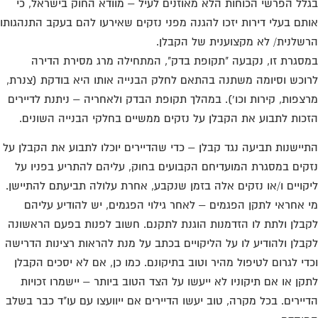
לל הפרשי הכוחות הלא מאוזנים לעיל – מוודא החוק בישראל, כי
תם בעלי דירות יזכו להגנה מפני נזקים שאירעו להם בעקב התנהגותו
שלנית/ לא מקצוענית של הקבלן.
סגרת זו, נקבעה "תקופת בדק", המתחילה מרג מסירת הדירה
וכש וסיומה משתנה בהתאם לחלק הבנייה אותו היא בודקת (צנרת,
צפות, קירות וכו'). במהלך תקופת הבדק ולאחריה – ניתנת לדיירים
כות לתבוע את הקבלן על נזקים ממשיים בחלקי הבנייה השונים.
יישנות תביעה נגד קבלן – כדי שהדיירים יוכלו לתבוע את הקבלן על
קים במסגרת המועדיחם הקבועים בחוק, עליהם להתריע בפניו על
קויים ו/או נזקים אלה בזמן שנקבע, אחרת עלולה תביעתם להתיישן.
 אחראי לתקן הפגמים – לאחר גילוי הפגמים, יש להודיע עליהם
בלן ולתת לו הזדמנות הוגנת לתקנם. חשוב לפנות בפעם הראשונה
בלן ולהודיע לו על הליקויים בכתב על מנת להראות רצינות הדרישה
די לגרום לטיפול מהיר וטוב בתיקונם. כמו כן, אם לא יסכים הקבלן
קן או אם תיקוניו לא ייעשו על הצד הטוב ביותר – יישמרו זכויות
יירים. בכל מקרה, טוב יעשו הדיירים אם ייוועצו עם עו"ד כבר בשלב