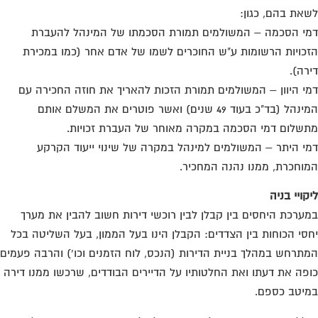
את בהם, כגון:
י הסכמה – המשולמים תמורת הסכמתו של המינהל להעברת
כויות הרשומות ע"ש החוכרים לשמו של אדם אחר (כמו במכירת
רה).
י היוון – המשולמים תמורת הזכות להאריך את חוזה החכירה עם
המינהל (בד"כ בעוד 49 שנים) ואשר פוטרים את המשלם אותם
שלום דמי הסכמה במקרה מאוחר של העברת זכויות.
י היתר – המשולמים למינהל במקרה של שינוי ייעוד הקרקע
וחכרת, ממנו נהנה המחכיר.
קויי בניה
ערכת היחסים בין קבלן לבין רוכשי דירות חשוב להבין את מערך
סי הכוחות בין הצדדים: הקבלן הינו בעל הממון, בעל השליטה בכל
תרחש במהלך בניית הדירות (הנכס, לוח הזמנים וכו') והרבה פעמים
פה את דעתו ואת החלטותיו על הדיירים הבודדים, שרכשו ממנו דירה
יטב כספם.