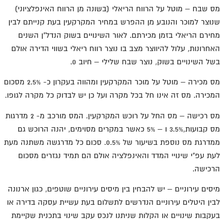
 שבח – מוטל על הרווח הריאלי (בשונה מן הרווח האינפלציוני)
וצר למוכר והנובע מן ההפרש במחיר המקרקעין בעת קנייתם לבין
ירם הריאלי בזמן מכירתם. לאור השינויים בשוק הנדל"ן השנים
חרונות, עלול להיווצר מצב בו נוצר רווח ריאלי בשווי הדירה אולם
ל השינויים בשוק, נוצר שבח שלילי – חיוב 0.
מס מכירה – מוטל על מוכר המקרקעין ומהווה בעקרון כ- 2.5% מסכום
כירה. מס זה אינו חל בכל מקרה ועל כן יש לבדוק כל מקרה לגופו.
מס רכישה – מס החל על רוכש המקרקעין. המס מורכב מ- 2 מדרגות
מס קבועות,3.5% ו – 5% כאשר במקרים מסוימים, יהנה הרוכש גם
ממדרגת מס נוספת בשיעור של 0.5%. סכום כל מדרגשה משתנה מעת
ת עפ"י שינויי המדד והאינפלציה אולם הם תמיד נגזרים מסכום
כישה.
סים עירוניים – יש להבחין בין מיסים עירוניים שוטפים, כגון ארנונה
ין היטלים עירוניים הנדרשים לתשלום בעת עשיית עסקה בדירה או
קבות שינויים או הקלות שניתנו לנכס עקב שינוי בתכנית שקיימת