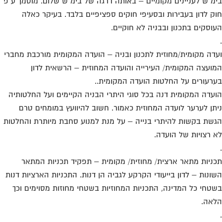
מ"ש לעניינים מקומיים – באותה דרגה של בימ"ש שלום. מוסמך ע"פ
ק לדון בעבירות ובסעיפי חוקים ספציפיים בלבד. בעיקר כאלה
וסקים בתכנון ובבניה לא חוקיים.
דה מקומית/מחוזית לתכנון ובניה – הועדה המקומית מורכבת מחברי
ועצה המקומית/ העירייה והועדה המחוזית – הרשאית לדון
רעורים על החלטות הועדה המקומית..
עדה המקומית דנה בכל סוגי היתרי הבניה הקיימים ועל החלטותיה
תן לערער לועדה המחוזית כאמור. חשוב להיוועץ במומחים טרם
שת בקשות להיתרי בנייה – על מנת למנוע סחבת מיותרת והחלטות
 רצויות של הועדה.
ניות מתאר ארצית/ מחוזית/ מקומית – תפקיד תכניות המתאר
ונות – לדון בייעודי הקרקע לגביה הן דנות. התכניות הארציות דנות
טחי כל המדינה, התכניות המחוזיות בשטחי מחוזות מסוימים וכך
אה.