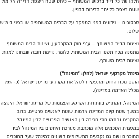
קו של כל דייר ברכוש המשותף – כיחס שטח ריצפת הדירה אל מול
ח רצפת כל יתר הדירות בבניין.
סוכים – נידונים בפני המפקח על הבתים המשותפים או בפני בימ"ש
ום.
יגות הבית המשותף – ע"פ חוק המקרקעין, נציגות הבית המשותף
מנה מכח תקנון הבית המשותף. כלומר, קיימת חובה שבחוק למנות
יגות לבית משותף.
נהל מקרקעי ישראל (להלן: "המינהל")
הוקם מכח החוק ומתפקידו לנהל את מקרקעי מדינת ישראל (כ- 93%
לל האדמה במדינה).
ינהל, המחזיק בעתודות הקרקע העצומות של מדינת ישראל, היקצה
שך שנות קיום המדינה אדמות שונות לאנשים פרטיים. ברוב
קרים נחתמו חוזי חכירה בין האנשים הפרטיים לבין המינהל.
סגרת הסכמים אלה מוכתבת מערכת היחסים בין המינהל לבין
וכרים ושם גם נקבעים התשלומים השונים למינהל שעל החוכרים