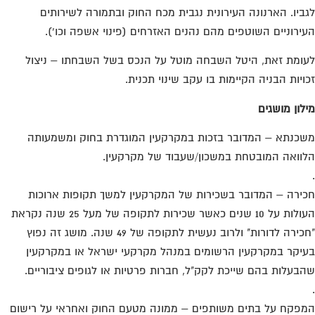
ביו. הארנונה העירונית נגבית מכח החוק ובתמורה לשירותים
ירוניים השוטפים מהם נהנים האזרחים (פינוי אשפה וכו').
ומת זאת, היטל השבחה מוטל על הנכס בשל השבחתו – ניצול
ויות הבניה הקיימות בו עקב שינוי תכנית.
לון מושגים
כנתא – המדובר בזכות במקרקעין המוגדרת בחוק ומשמעותה
וואה המובטחת במשכון/שעבוד של מקרקעין.
ירה – המדובר בשכירות של המקרקעין למשך תקופות ארוכות
העולות על 10 שנים כאשר שכירות לתקופה של מעל 25 שנה נקראת
"חכירה לדורות" ולרוב נעשית לתקופה של 49 שנה. מושג זה נפוץ
יקר במקרקעין הרשומים במנהל מקרקעי ישראל או במקרקעין
בעלות בהם שייכת לקק"ל, חברות פרטיות או לגופים ציבוריים.
פקח על בתים משותפים – ממונה מטעם החוק ואחראי על רישום