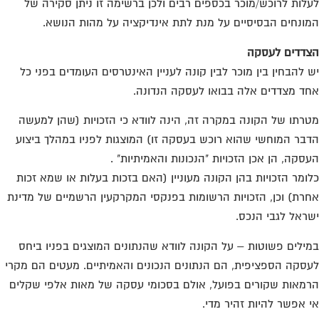
לות לרוכש/מוכר בכספים רבים ולכן ברשימה זו ניתן סקירה של
ונחים הבסיסיים על מנת לתת אינדיקציה על מהות הנושא.
דדים לעסקה
 להבחין בין מוכר לבין קונה לעניין האינטרסים העומדים בפני כל
ד מצדדים אלה בבואו לעסקה הנדונה.
רתו של הקונה במקרה זה, הינה לוודא כי הזכויות (שהן למעשה
בר המוחשי שהוא רוכש בעסקה זו) המוצגות לפניו במהלך ביצוע
סקה, הן אכן הזכויות "הנכונות והאמיתיות" .
ומר הזכויות בהן הקונה מעוניין (האם בזכות בעלות או שמא זכות
רת) וכן, הזכויות הרשומות בפנקסי המקרקעין הרשמיים של מדינת
ראל לגבי הנכס.
ילים פשוטות – על הקונה לוודא שהנתונים המוצגים בפניו ביחס
סקה הספציפית, הם הנתונים הנכונים והאמיתיים. מעטים הם מקרי
מאות שקורים בפועל, אולם בסכומי עסקה של מאות אלפי שקלים
 אפשר להיות זהיר מדי.