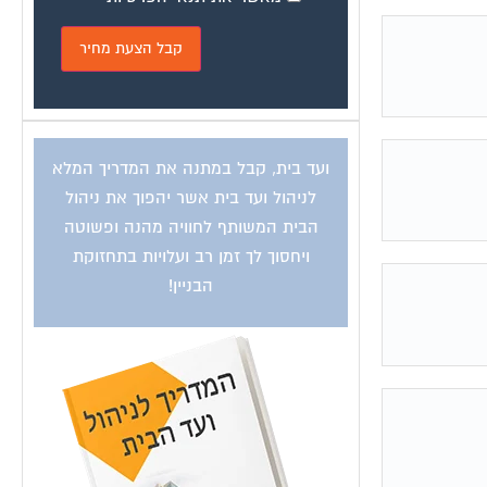
ועד בית, קבל במתנה את המדריך המלא
לניהול ועד בית אשר יהפוך את ניהול
הבית המשותף לחוויה מהנה ופשוטה
ויחסוך לך זמן רב ועלויות בתחזוקת
הבניין!