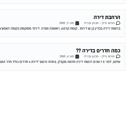
הרחבת דירה
פורום נדלן - תכנון ובנייה
מאי 5, 2005
ברשותי דירה בבניין בן 10 דירות , קומת קרקע, ראשונה ושניה. דירתי ממוקמת בקומה האמצעית ומושכרת לדייר נהדר. לאחרונה , פנו אלי מקומת הקרקע בבקשה...
כמה חדרים בדירה ??
פורום נדלן - תכנון ובנייה
מאי 6, 2005
שלום, לפני 7.5 שנים רכשתי דירה חדשה מקבלן, בחוזה נרשם "דירת 4 חדרים כולל חדר הממ"ד ". לפני שבוע הגיע לביתי שמאי לצורך הערכת שווי...