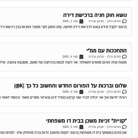
נושא חוק חניה ברכישת דירה
פורום נדלן - תכנון ובנייה
מאי 3, 2005
ברצוני לקבל מידע בנוגע לרכישת דירה חדשה. מהו החוק לגבי מספר החניות בגין רכישת דיר
התחככות עם ממ"י
פורום נדלן - תכנון ובנייה
מאי 4, 2005
מקווה שזה פורום מתאים לשאלתי. אני רוצה לבנות בהרחבה של מושב, משבצת צהובה. שילמתי 260000 ש"ח למינהל על חצי דונם עבור 140 מ"ר. זה י
שלום וברכות על הפורום החדש והחשוב כל כך |K@|
פורום נדלן - תכנון ובנייה
מאי 4, 2005
רציתי לדעת איך אני יכולה לברר שווי קרקע בגודל ידוע ובאיזור מסויים מאוד. נכנסתי לאתר
"קניית" זכיות משכן בבית דו משפחתי
פורום נדלן - תכנון ובנייה
מאי 5, 2005
אנו בונים במשותף בית דו משפחתי,ברצוני לקנות מהשכן זכיות בניה מהחלק שלו- למרות שהמגר