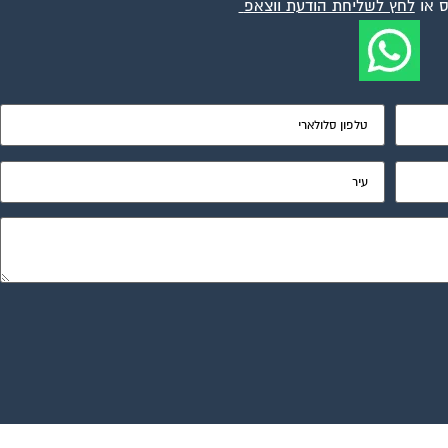
 או
לחץ לשליחת הודעת ווצאפ