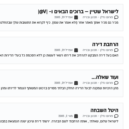
לישראל שטיין – ברוכים הבאים ו- |V@|
פורום נדלן - תכנון ובנייה
אפריל 29, 2005
מכיר גם מכיר אותך מאתר אחר (ולא אומר את שמו). כיף לקרוא את התשובות שלך שבהחלט מ
הרחבת דירה
פורום נדלן - תכנון ובנייה
אפריל 29, 2005
האם בעל דירה המבקש להרחיב את דירתו רשאי לעשות כן ללא הסכמת כל בעלי הדירות האחרים? בתודה מראש, תהילה 01-05-2005
ועוד שאלה…
פורום נדלן - תכנון ובנייה
אפריל 29, 2005
מהן הזכויות שמקנה לבעל הדירה החלק הבלתי מסויים ברכוש המשותף הצמוד לדירתו ומהן הזכויות שמקנה
היטל השבחה
פורום נדלן - תכנון ובנייה
מאי 2, 2005
לישראל שלום, שאלתי., אותה הרחבתי לשם הבהרה. ירשתי דירת שיכון ישנה הנמצאת במבנה ישן בן כ-50 שנה. במסגרת יוזמה משותפת של כל 12 