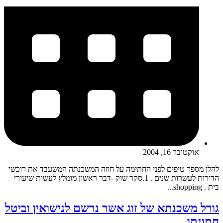
אוקטובר 16, 2004
להלן מספר טיפים לפני החתימה על חוזה המשכנתה המשעבד את רוכשי
הדירות לעשרות שנים . 1.סקר שוק -דבר ראשון מומלץ לעשות שיעורי
בית . shopping...
גורל משכנתא של זוג אשר נרשם לנישואין וביטל
חתונתו