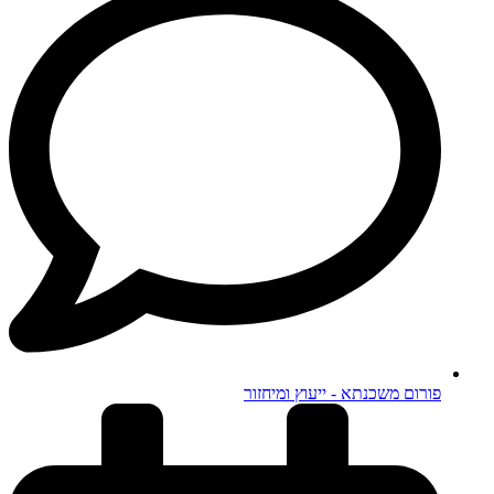
פורום משכנתא - ייעוץ ומיחזור