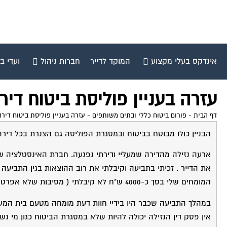
אינדקס בעלי מקצוע
המוקד לדייר
חברות ניהול
ועדי ב
עזרה בעניין פוליסת ביטוח די‬
דף הבית
-
פורום ביטוח כללי ובתים משותפים
-
עזרה בעניין פוליסת ביטוח דירה בע
הבניין כולו מבוטח בביטוח ובמסגרת הפוליסה גם הצנרת בכל דירה
ארעה נזילה מהדירה שמעליי ודירתי נפגעה. חברת האינסטלציה 
את הדייר . זכיתי בתביעה וקיבלתי את רוב ההוצאות בגין התביע
המומחים שלי בסך כ-4000 ש"ח לא קיבלתי ( מסיבות שלא אפרט כאן וקשורות לגורם השיפוטי).
במהלך התביעה שכבר היו בידיי חוות דעת מומחה מטעם בית המשפ
אין פסק דין הנזילה יכולה להיות שלא במסגרת הביטוח כגון מי גשמ