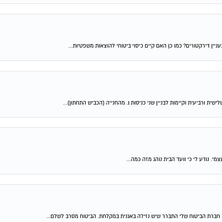
ין דירקטורים? כמו כן האם קיים כיסוי ביטוחי להוצאות משפטיות...
 לבניין שני כניסות 1. מהחנייה (הכביש התחתון)...
. נודע לי כי וועד הבית נוהג מזה כמה...
 חברת הביטוח שלי התברר שיש נזילה באגנית במקלחת. הביטוח מסרב לשלם...