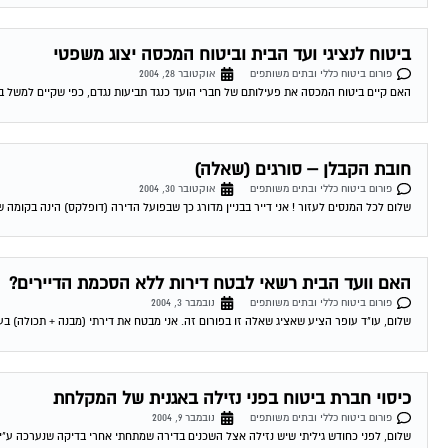
ביטוח לנציגי ועד הבית וביטוח המכסה יצוג משפטי
פורום ביטוח כללי ובתים משותפים
אוקטובר 28, 2004
האם קיים ביטוח המכסה את פעילותם של חברי הועד כנגד תביעות נגדם, כפי שקיים למשל בעני
חובת הקבלן – סורגים (שאלה)
פורום ביטוח כללי ובתים משותפים
אוקטובר 30, 2004
שלום לכל המנסים לעזור ! אני דייר בבניין מדורג כך שבפועל הדירה (דופלקס) הינה בקומה שלישית ורביעית וקיימות
האם וועד הבית רשאי לבטח דירות ללא הסכמת הדיירים?
פורום ביטוח כללי ובתים משותפים
נובמבר 3, 2004
שלום, עו"ד עופר הציע שאציג שאלה זו בפורום זה. אני מבטח את דירתי (מבנה + תכולה) בעצמי
כיסוי חברת ביטוח בפני נזילה באגנית של המקלחת
פורום ביטוח כללי ובתים משותפים
נובמבר 9, 2004
שלום, לפני כחודש גיליתי שיש נזילה אצל השכנים בדירה שמתחתי אחרי בדיקה שנערכה ע"י