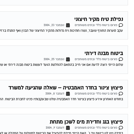
נפילת טיח מקיר חיצוני
פורום ביטוח כללי ובתים משותפים
נובמבר 23, 2004
עקב סערות החורף שעבר, נשרו חתיכות ויח גדולות מהקיר החיצוני של הבנין ואף התגלו ברז
ביטוח מבנה דירתי
פורום ביטוח כללי ובתים משותפים
נובמבר 25, 2004
שלום הייתי רוצה לדעת אם אני חייב בהתאם להחלטת הועד לעשות ביטוח מבנה דירתי או שאני 
פיצוץ צינור בחדר האמבטיה – שאלה שהגיעה למשרד
פורום ביטוח כללי ובתים משותפים
דצמבר 8, 2004
בחודש האחרון אירע פיצוץ בצינור חדר האמבטיה שלנו שבעקבותיו פנינו לחברת הביטוח. הח
פיצוץ בגג וחדירת מים לשכן מתחת
פורום ביטוח כללי ובתים משותפים
דצמבר 9, 2004
במידה ויש לנו ביטוח צד ג´, האם הייתי חייבת להפעיל את הביטוח לתשלום על התקלה או לא