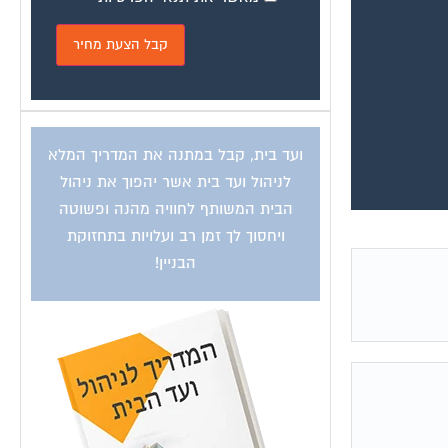
ועד בית, קבל במתנה את המדריך המלא
לניהול ועד בית אשר יהפוך את ניהול
הבית המשותף לחוויה מהנה ופשוטה
ויחסוך לך זמן רב ועלויות בתחזוקת
הבניין!