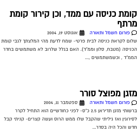
ומת כניסה עם ממד, וכן קירור קומת
רתף
פורום חשמל ותאורה
אוגוסט 19, 2004
ום לקראת כניסה לבית פרטי- שמח לדעת מהי המלצתך לגבי קומת
ניסה (מטבח, סלון וממ"ד). האם בגלל שלרוב לא משתמשים בחדר
מ"ד , וכשמשתמשים ,...
זגן מפוצל סורר
פורום חשמל ותאורה
ספטמבר 11, 2004
ברשותי מזגן תדיראן 2.5 כ"ס- לפני כחודשיים הוא התחיל לקרר
ירוגין ואז גיליתי שהקבל שלו ממש הרוס ועשה קצרים- קניתי קבל
ש והכל היה בסדר...