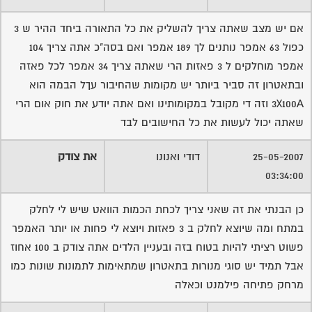
אם יש מצב שאתה צריך להשליק את כל התאורה ביחד ההיר ש 3
כפול 63 אמפר נותנים לך 189 אמפר ואם בסה"כ אתה צריך 104
אמפר מוחלקים ל 3 פאזות הרי שאתה צריך 34 אמפר לכל פאזה
ובתאטרון זה סביר ביותר יש מקומות שהחיבור עךל הבמה הוא
3X100A וזה די מקובל במקומותינו ואם אתה יודע את חוק אום הרי
שאתה יכול לעשות את כל החישובים לבד
25-05-2007
דודי ואנונו
את צודק
03:34:00
כן הבנתי את זה שאני צריך לכחת הכמות הוואט שיש לי לחלק
במתח ומה שיוצא לחלק ב 3 פאזות ויוצא לי פחות או יותר האמפר
פשוט רציתי להיות בטוח בזה ובעניין הלדים אתה צודק ב 100 אחוז
אבל תמיד יש סוגי מנורות בתאטרון שמתאימות לתמונות שונות כמו
מרחק פתיחה פילמנט וכאלה