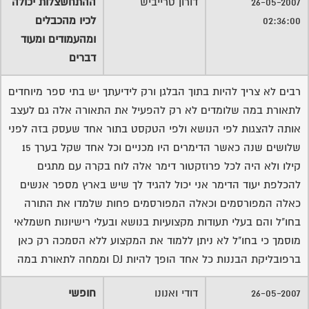
26-05-2007
דורון טרייביש
ההתחשצלות יכולה
02:36:00
לכיו מהכבלים
ומהעמודים ומעוד
דברים
רבים לא צריך להיות בתוך הבלגן ורק לידיעתך יש בתי ספר מיוחדים
לתאורת במה שלומדים לא רק להפעיל את התאורה אלה גם לעצב
אותה להצגות לפי הנושא ולפי הטקסט בתור אחד שעסק בזה לפני
שלושים שנה כאשר הדימרים היו מכניים וכל אחד שקל בערך 15
קילו ולא היה לכל פרוזקטור דימר אלה לוח בקרה עם מתגים
להכלפת יעוד הדימר אני יכול להגיד לך שיש בארץ מספר אנשים
כאלה המפורסמים וכאלה המפורסמים פחות שלמדו את התורה
בחו"ל והם בעלי תעודות מקצועיות בנושא ובעלי רישיונות חשמלאי
מוסמך כי בחו"ל לא ניתן ללמוד את המקצוע ללא הסמכה רק כאן
ברפובליקת הבננות כל אחד הופך להיות DJ וממחה לתאורת במה
26-05-2007
דודי ואנונו
חופשי