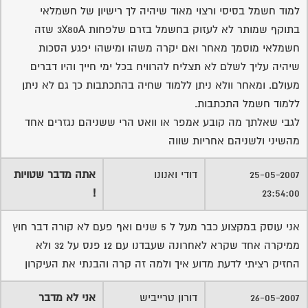
למוד חשמל בסיסי ורצוי מאוד שיהיה לך רישיון של חשמלאי
בתוקף שמותר לא לעזוק בחשמל בזרם שלפחות 3X80A שזה
חשמלאי מוסמך מאחר ואם יקרה משהו ומישהו יפגע הסכות
שיהיה עליך לשלם לא תצליח להרוויח בכל ימי חייך והיו דברים
מעולם. ומאחר וולא ניתן ללמוד שחיה בהתכתבות כך גם לא ניתן
ללמוד חשמל התכתבות.
לגבי שאלתך מה קובע אמפר או וואט הרי ששניהם נגזרים אחד
מהשיני ולשניהם אחריות שווה
25-05-2007
דודי ואנונו
אתה מדבר שטויות
!
23:54:00
אני עוסק במקצוע כבר מעל ל 5 שנים ואף פעם לא קורה דבר חוץ
ממיקרה אחד שקרא לאחרונה שעבדנו עם 12 פנס על 32 ולא
החזיק רציתי לדעת מדוע איך ולמה זה קרה והבנתי את העיקרון
26-05-2007
דורון טרייביש
אני לא מדבר