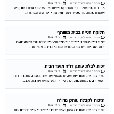
פורום משפטי לוועדי הבתים
יולי 22, 2004
מזה כ-10 שנים אני גר בבית משותף (12 דיירים) אשר לא מגודר מכיוון דרום (קיימת
אפשרות שהיתה גדר לפני שהגעתי). חלק מהדיירים רוצים לבנות גדר...
חלוקת חנייה בבית משותף
פורום משפטי לוועדי הבתים
יולי 22, 2004
אני גר בבית משותף בו לכל דייר יש חנייה ספציפית פרטית שלא רשומה בטאבו
(קומת עמודים), זאת עפי הסכם ישן מאוד בין הדיירים (לפני יותר...
זכות לבלת עותק דו"ח מועד הבית
פורום משפטי לוועדי הבתים
יולי 24, 2004
לעו"ד עפר שחל שלום, אנא ראה את שאלתי ואת תשובת האגודה לתרבות הדיור:
השאלה: היכן מעוגנת בחוק זכותו של דייר המשלם מיסי ועד בית, לקבל...
הזכות לקבלת עותק מדו"ח
פורום משפטי לוועדי הבתים
יולי 25, 2004
לעו"ד עפר שחל שלום בכל ארגון, כאשר יש סיבה לחשוב כי ענייני הכספים אינם