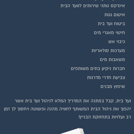
אינדקס נותני שירותים לוועד הבית
איטום גגות
ביטוח ועד בית
חיטוי מאגרי מים
כיבוי אש
מערכות סולאריות
משאבות מים
חברות ניקיון בתים משותפים
צביעת חדרי מדרגות
שיפוץ מבנים
וועדי בתים ודיירים
ועד בית, קבל במתנה את המדריך המלא לניהול ועד בית אשר
הצטרפו עכשיו לקבוצת
יהפוך את ניהול הבית המשותף לחוויה מהנה ופשוטה ויחסוך לך זמן
הפייסבוק הגדולה בישראל
רב ועלויות בתחזוקת הבניין!
הנותנת מענה לבעיות
הדיור בבית המשותף!!!