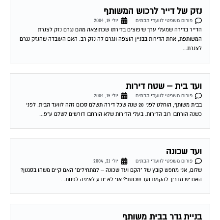
נזק של דייר לרכוש המשותף
פורום משפטי לוועדי הבתים
יולי 19, 2004
הדייר בדירה שמעלי ערך שיפוצים בדירתו שכתוצאה מהם נגרם נזק לצנרת
המשותפת, אחת הדירות בבניין הוצפה ונגרם לה נזק רב. האם העובדה שהנזק נגרם
לצנרת...
ועד בית – שטח דירות
פורום משפטי לוועדי הבתים
יולי 19, 2004
בבית משותף, הוחלט לפני 20 שנה שכל דירה תשלם סכום זהה לוועד הבית. לפני
כשנה הורחבו רוב הדירות. בעלי הדירות שלא הורחבו דורשים לשלם ע"פ...
ועד שכונה
פורום משפטי לוועדי הבתים
יולי 21, 2004
שלום, אני מחפש קובץ של "הקם ועד שכונה – למתחילים" האם קיים משהו בסגנון?
האם יש מדריך להקמת ועד שכונתי? אני לא יודע לאיפה לפנות...
בניית גדר בבית משותף