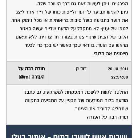
הפרטים וניתן לעשות זאת גם דרך השוכר שלה.
ניתן להגיש תביעה ע"י ועד ולייפות כוחו של דייר אחר ליצג
את הועד בתביעה בשל סיבות בריאותיות או מכל נימוק אחר.
לגופו של ענין: לא מתקבל על הדעת שדייר יעשה באזור
הלובי של הבית שינויי צנרת בצורה חד צדדית, ללא תיאום
מראש עם הועד. בוודאי שכך כאשר יש בכך כדי לכער
חיצונית את הלובי.
20-10-2011
דוד ק
תודה רבה על
22:54:00
העזרה |m@|
החלטנו לגשת ללשכת המפקחת למקרקעין, גם כתבנו
מודעה בלוח המודעות של הבניין על התביעה בתקווה
שתחליט להוריד את הצינור.
תודה רבה על העזרה
שירות אישי לוועדי בתים - איתור בעלי