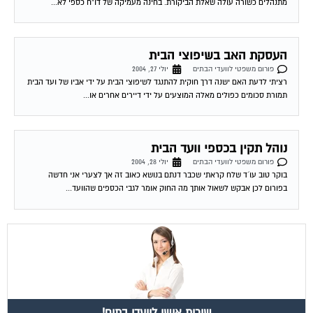
מתנהלים כשורה עולה שאלת הביקורת. בחינה מעמיקה של דו"ח כספי לא...
העסקת האב בשיפוצי הבית
פורום משפטי לוועדי הבתים
יולי 27, 2004
רציתי לדעת האם ישנה דרך חוקית להתנגד לשיפוצי הבית על ידי אביו של ועד הבית
תמורת סכומים כפולים מאלה המוצעים על ידי דיירים אחרים או...
נוהל תקין בכספי וועד הבית
פורום משפטי לוועדי הבתים
יולי 28, 2004
בוקר טוב עו´ד שלח קראתי שכבר דנתם בנושא כאוב זה אך לצערי אני חדשה
בפורום לכן אבקש לשאול אותך מה החוק אומר לגבי הכספים שהוועד...
שירות אישי לוועדי בתים!