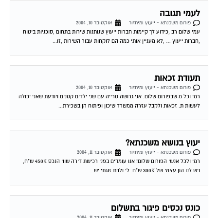
לעמי תגובה
פורום משכנתא - ייעוץ ומיחזור
אוקטובר 10, 2004
עמי שלום רב ,כידוע לך קיימות חברות ייעוץ שנותנות שירות בתחום ,סוכניות ביטוח
,חברות ייעוץ … ,לא מעניין אותי כמה הם לוקחות עבור השירות ,זו...
תעודת זכאות
פורום משכנתא - ייעוץ ומיחזור
אוקטובר 10, 2004
רמי וכל מ שבפורום שלום. אני גרושה טרייה עם שני ילדים קטנים ויודעת שאני יכולה
לעשות ת. זכאות ולקבל עזרה ממשרד שיכון ופיתוח הן בשכירת...
יעוץ בנושא משכנתא?
פורום משכנתא - ייעוץ ומיחזור
אוקטובר 11, 2004
רמי ולכל אנשי הפורום שלום! אנו עומדים בפני רכישת דירה שווי הנכס 450K ש"ח,
ויש לנו הון עצמי של 300K ש"ח. לי ולבת זוגתי יש...
כונס נכסים פיגור בתשלום
פורום משכנתא - ייעוץ ומיחזור
אוקטובר 11, 2004