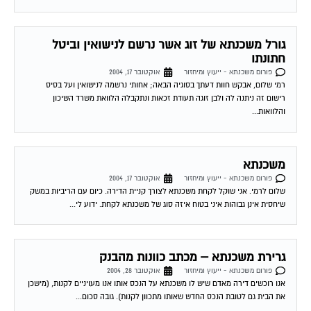
גורל משכנתא של זוג אשר נרשם לנישואין וביטל
חתונתו
פורום משכנתא - ייעוץ ומיחזור
אוקטובר 17, 2004
רמי שלום, אבקש חוות דעתך בסוגיה הבאה; אחותי נרשמה לנישואין ועל בסיס
רישום זה ניתנה לה ולבן זוגה תעודת זכאות ונתקבלה הלוואת משרד השיכון
והלוואות...
משכנתא
פורום משכנתא - ייעוץ ומיחזור
אוקטובר 17, 2004
שלום לרמי. אני שוקל לקחת משכנתא לצורך קניית הדירה. כיום עם הריביות במשק
שיחסית אינן גבוהות איני בטוח איזה סוג של משכנתא לקחת. ידוע לי...
גרירת משכנתא – מכתב כוונות מהבנק
פורום משכנתא - ייעוץ ומיחזור
אוקטובר 28, 2004
אנו רוכשים דירה מאדם שיש לו משכנתא על הנכס אותו אנו מעויניים לקנות, (מישכן
את הבית גם לטובת הנכס החדש שאותו מתכוון לקנות). גובה סכום...