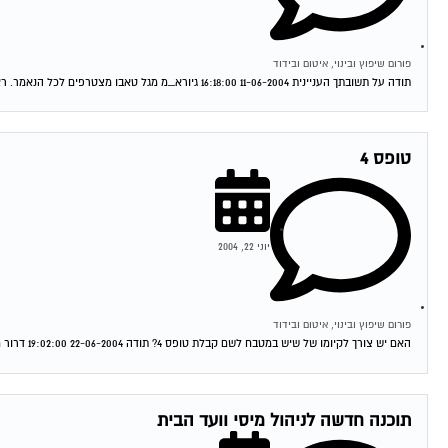
פורום שיפוץ ובינוי, איטום ובידוד
תודה על תשובתך העניינית 11-06-2004 16:18:00 גיורא_מ מגל טאבו מצטרפים לכל הנאמר. ראה מאמר של עו"ד עופר שחל בעמוד הבית. תחום מומחיותו הוא בתחום הנושא...
טופס 4
יוני 22, 2004
פורום שיפוץ ובינוי, איטום ובידוד
האם יש צורך לקיומו של שיש במטבח לשם קבלת טופס 4? תודה 22-06-2004 19:02:00 דרור מגל לא נראה לי שזה קשור את בכלל לא חייבת...
תוכנה חדשה לניהול מיסי וועד הבית