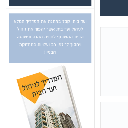
ועד בית, קבל במתנה את המדריך המלא
לניהול ועד בית אשר יהפוך את ניהול
הבית המשותף לחוויה מהנה ופשוטה
ויחסוך לך זמן רב ועלויות בתחזוקת
הבניין!