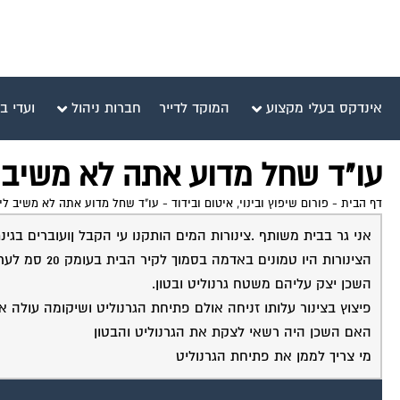
אינדקס בעלי מקצוע
המוקד לדייר
חברות ניהול
ועדי ב
עו"ד שחל מדוע אתה לא משיב 
דף הבית
-
פורום שיפוץ ובינוי, איטום ובידוד
-
עו"ד שחל מדוע אתה לא משיב לי
אני גר בבית משותף .צינורות המים הותקנו עי הקבל ןועוברים בגינ
הצינורות היו טמונים באדמה בסמוך לקיר הבית בעומק 20 סמ לערך
השכן יצק עליהם משטח גרנוליט ובטון.
פיצוץ בצינור עלותו זניחה אולם פתיחת הגרנוליט ושיקומה עולה א
האם השכן היה רשאי לצקת את הגרנוליט והבטון
מי צריך לממן את פתיחת הגרנוליט