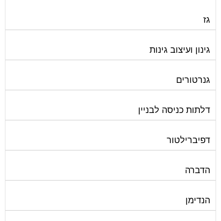
גז
גינון ועיצוב גינות
גנרטורים
דלתות כניסה לבניין
דפיברילטור
הדברה
הנדימן
הרחקת יונים