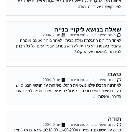
לפי בקשת בעל דירה. תודה...
שאלה בנושא ליקויי בנייה
פורום שיפוץ ובינוי, איטום ובידוד
יוני 7, 2004
לאחד הדיירים התגלתה נזילה בביתו, לאחר בירור מטעם מומחה
שהביא בעצמו נודע כי התקלה היא במרזב הבניין האם על כל הבניין
להירתם לתשלום על התקלה?...
טאבו
פורום שיפוץ ובינוי, איטום ובידוד
יוני 9, 2004
לאחרונה הקבלן שלנו פשט את הרגל, משיחות על הנושא הבנו כי יש
בעיית רישום בטאבו וכי הדבר יכול להפריע במידה ונרצה למכור את
הדירה, שאלותיי...
תודה
פורום שיפוץ ובינוי, איטום ובידוד
יוני 9, 2004
תודה על תשובתך העניינית 11-06-2004 16:18:00 גיורא_מ מגל טאבו
מצטרפים לכל הנאמר. ראה מאמר של עו"ד עופר שחל בעמוד הבית.