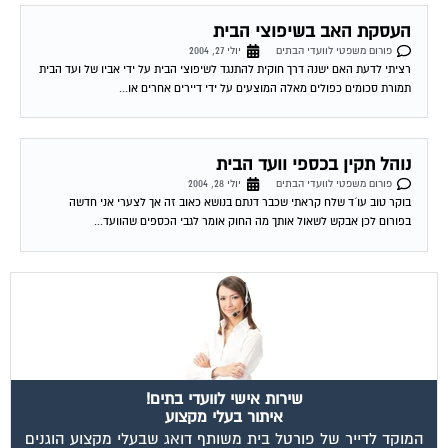
העסקת האב בשיפוצי הבית
פורום משפטי לוועדי הבתים
יולי 27, 2004
רציתי לדעת האם ישנה דרך חוקית להתנגד לשיפוצי הבית על ידי אביו של ועד הבית
תמורת סכומים כפולים מאלה המוצעים על ידי דיירים אחרים או...
נוהל תקין בכספי וועד הבית
פורום משפטי לוועדי הבתים
יולי 28, 2004
בוקר טוב עו´ד שלח קראתי שכבר דנתם בנושא כאוב זה אך לצערי אני חדשה
בפורום לכן אבקש לשאול אותך מה החוק אומר לגבי הכספים שהוועד...
שירות אישי לוועדי בתים!
איתור בעלי מקצוע
המוקד לדייר של פורטל בית משותף דואג שבעלי מקצוע הוגנים