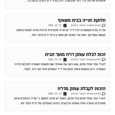
אפשרות שהיתה גדר לפני שהגעתי). חלק מהדיירים רוצים לבנות גדר...
חלוקת חנייה בבית משותף
פורום משפטי לוועדי הבתים
יולי 22, 2004
אני גר בבית משותף בו לכל דייר יש חנייה ספציפית פרטית שלא רשומה בטאבו
(קומת עמודים), זאת עפי הסכם ישן מאוד בין הדיירים (לפני יותר...
זכות לבלת עותק דו"ח מועד הבית
פורום משפטי לוועדי הבתים
יולי 24, 2004
לעו"ד עפר שחל שלום, אנא ראה את שאלתי ואת תשובת האגודה לתרבות הדיור:
השאלה: היכן מעוגנת בחוק זכותו של דייר המשלם מיסי ועד בית, לקבל...
הזכות לקבלת עותק מדו"ח
פורום משפטי לוועדי הבתים
יולי 25, 2004
לעו"ד עפר שחל שלום בכל ארגון, כאשר יש סיבה לחשוב כי ענייני הכספים אינם
מתנהלים כשורה עולה שאלת הביקורת. בחינה מעמיקה של דו"ח כספי לא...