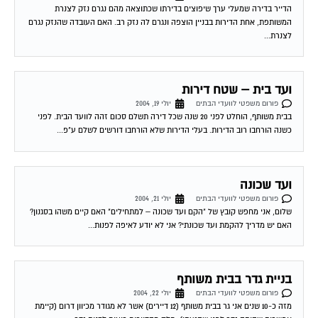
הדייר בדירה שמעלי ערך שיפוצים בדירתו שכתוצאה מהם נגרם נזק לצנרת
המשותפת, אחת הדירות בבניין הוצפה ונגרם לה נזק רב. האם העובדה שהנזק נגרם
לצנרת...
ועד בית – שטח דירות
פורום משפטי לוועדי הבתים
יולי 19, 2004
בבית משותף, הוחלט לפני 20 שנה שכל דירה תשלם סכום זהה לוועד הבית. לפני
כשנה הורחבו רוב הדירות. בעלי הדירות שלא הורחבו דורשים לשלם ע"פ...
ועד שכונה
פורום משפטי לוועדי הבתים
יולי 21, 2004
שלום, אני מחפש קובץ של "הקם ועד שכונה – למתחילים" האם קיים משהו בסגנון?
האם יש מדריך להקמת ועד שכונתי? אני לא יודע לאיפה לפנות...
בניית גדר בבית משותף
פורום משפטי לוועדי הבתים
יולי 22, 2004
מזה כ-10 שנים אני גר בבית משותף (12 דיירים) אשר לא מגודר מכיוון דרום (קיימת