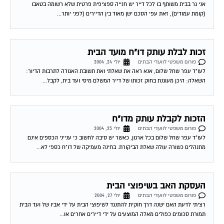
(קומת עמודים), זאת עפי הסכם ישן מאוד בין הדיירים (לפני יותר...
זכות לבלת עותק דו"ח מועד הבית
פורום משפטי לוועדי הבתים
יולי 24, 2004
לעו"ד עפר שחל שלום, אנא ראה את שאלתי ואת תשובת האגודה לתרבות הדיור:
השאלה: היכן מעוגנת בחוק זכותו של דייר המשלם מיסי ועד בית, לקבל...
הזכות לקבלת עותק מדו"ח
פורום משפטי לוועדי הבתים
יולי 25, 2004
לעו"ד עפר שחל שלום בכל ארגון, כאשר יש סיבה לחשוב כי ענייני הכספים אינם
מתנהלים כשורה עולה שאלת הביקורת. בחינה מעמיקה של דו"ח כספי לא...
העסקת האב בשיפוצי הבית
פורום משפטי לוועדי הבתים
יולי 27, 2004
רציתי לדעת האם ישנה דרך חוקית להתנגד לשיפוצי הבית על ידי אביו של ועד הבית
תמורת סכומים כפולים מאלה המוצעים על ידי דיירים אחרים או...