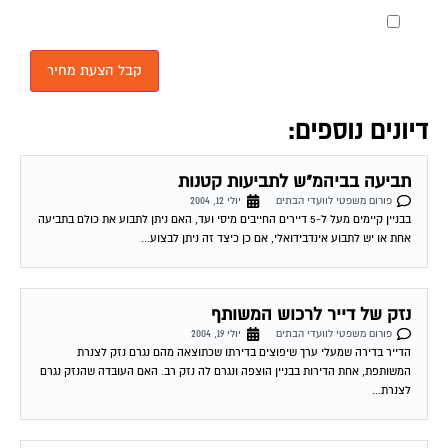
מאשר את תנאי הפרטיות
דיונים נוספים:
תביעה בביהמ"ש לתביעות קטנות
פורום משפטי לוועדי הבתים
יולי 12, 2004
בבניין קיימים מעל ל-5 דיירים החייבים מיסי ועד, האם ניתן לתבוע את כולם בתביעה
אחת או יש לתבוע אינדבידואלי, אם כן כיצד זה ניתן לבצוע...
נזק של דייר לרכוש המשותף
פורום משפטי לוועדי הבתים
יולי 19, 2004
הדייר בדירה שמעלי ערך שיפוצים בדירתו שכתוצאה מהם נגרם נזק לצנרת
המשותפת, אחת הדירות בבניין הוצפה ונגרם לה נזק רב. האם העובדה שהנזק נגרם
לצנרת...
ועד בית – שטח דירות