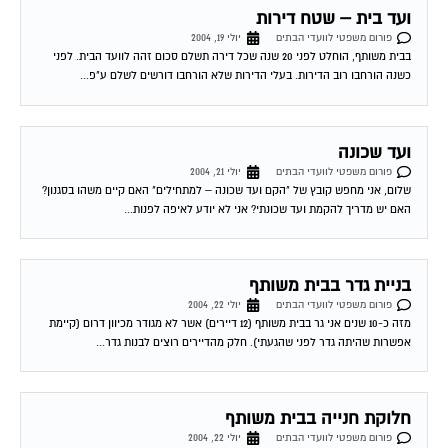
פורום משפטי לוועדי הבתים
יולי 19, 2004
בבית משותף, הוחלט לפני 20 שנה שכל דירה תשלם סכום זהה לוועד הבית. לפני
כשנה הורחבו רוב הדירות. בעלי הדירות שלא הורחבו דורשים לשלם ע"פ...
ועד שכונה
פורום משפטי לוועדי הבתים
יולי 21, 2004
שלום, אני מחפש קובץ של "הקם ועד שכונה – למתחילים" האם קיים משהו בסגנון?
האם יש מדריך להקמת ועד שכונתי? אני לא יודע לאיפה לפנות...
בניית גדר בבית משותף
פורום משפטי לוועדי הבתים
יולי 22, 2004
מזה כ-10 שנים אני גר בבית משותף (12 דיירים) אשר לא מגודר מכיוון דרום (קיימת
אפשרות שהיתה גדר לפני שהגעתי). חלק מהדיירים רוצים לבנות גדר...
חלוקת חנייה בבית משותף
פורום משפטי לוועדי הבתים
יולי 22, 2004
אני גר בבית משותף בו לכל דייר יש חנייה ספציפית פרטית שלא רשומה בטאבו