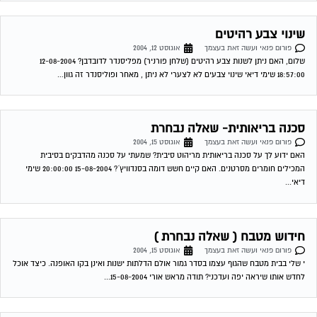
י שלי בבית מטבח שהגוף עצמו בסדר גמור אולם הדלתות ישנות ואינן בקו האופנה. כיצד אוכל
לחדש אותו שיראה יפה ועדכני? תודה מראש אורי 15-08-2004...
בניית מיטת נוער מעץ
פורום פנאי ועשה זאת בעצמך
אוגוסט 28, 2004
יש לי ילדה בת שנה וחצי והייתי רוצה לבנות לה מיטה שתהיה יפה וגם יעילה. מיטה ניתן
לקנות בחוץ אך הדבר עולה המון כסף לכן...
חידוש פורמייקה (שאלה נבחרת)
פורום פנאי ועשה זאת בעצמך
אוגוסט 29, 2004
כיצד אוכל לחדש רהיטים מצופים פורמייקה בבייתי , והאם הדבר כדאי בכלל 29-08-2004
21:08:00 שימי דיאי חידוש פורמייקה – עלות תועלת מבחינת עלות תועלת הדבר...
צביעת רהיט עץ
פורום פנאי ועשה זאת בעצמך
ספטמבר 2, 2004
אני מחפשת המלצות לבעל מקצוע שיבצע צביעה מחדש של רהיט עץ שתהיה איכותית
וזולה. תודה 06-09-2004 18:25:00 שימי דיאי צביעת רהיט ראשית לא מסרת לי...