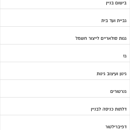
דלתות כניסה לבניין
דפיברילטור
הדברה
הנדימן
הרחקת יונים
התחדשות עירונית
חברות ניהול בתים משותפים