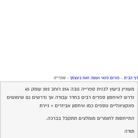
התייחסות לחומרים מומלצים תתקבל בברכה.
תודה
13-10-2004 19:40:00
שימי דיאי
חומרים מומלצים
לסיפריה
זסה נורא תלוי , כמובן שהכי מומלץ זה מסנדוויץ´ או אורן
אולם גם ספריה ממלמין ( במידה ורוצים לחסוך זמן עבודה וכסף)
יכולה בהחלט לספק , רק חשוב לדאוג לא לעשות מדפים מעל
רוחב 70 מאחר ומעבר לכך זה מקבל בטן , לכן רצוי לבצע חלוקה
הגיונית ויפה כך שתהיינה תמיכות לאורך כל הספרייה
שירות אישי לוועדי בתים - איתור
בעלי מקצוע
המוקד לדייר של פורטל בית משותף דואג שבעלי מקצוע הוגנים