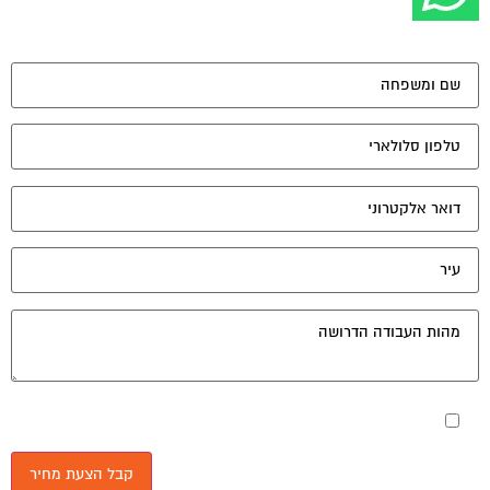
מאשר את תנאי הפרטיות
יונים נוספים:
שיפוץ מיטה זוגית מעץ מלא 2
פורום פנאי ועשה זאת בעצמך
יוני 6, 2021
שלום, יש לנו בבית מיטת עץ זוגית מעץ מלא. צבעה הנוכחי דובדבן.גב המיטה נשחק עם הזמן
וצבענו אותו בלכה בנסיון לשפרה אך לצערי זה רק...
בניית מטבח
פורום פנאי ועשה זאת בעצמך
אוגוסט 2, 2004
שלום אני מעונין לקבל טיפים בבנית מטבח 1.היכן אפשר לקנות ולחתוך עץ במחיר זול
2.באיזה מוצרי פירזול כדאי להשתמש 3.היכן לקנות דלתות לארונות האם כדאי...