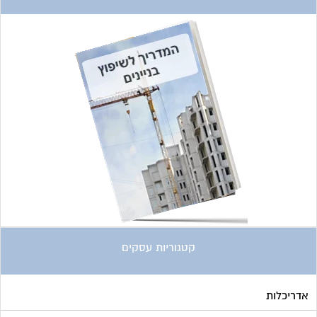
אדריכלות
איטום גגות
אינטרקום
אינסטלציה
אספקת דלק
ארונות מתכת
בדק בית