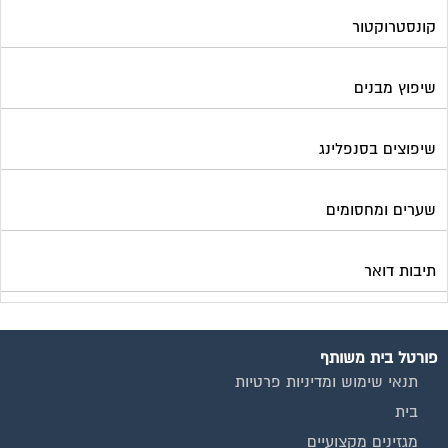
פורטל בית משותף
תנאי שימוש ומדיניות פרטיות
בית
מגזינים מקצועיים
אינדקס נותני שירותים לוועד הבית
קבוצת הפייסבוק
פרסום באתר
תקנון החנות
הצהרת נגישות
צור קשר
המגזינים המובילים
מגזין ועד הבית
מגזין בעלי מקצוע
מגזין מעבר דירה
מגזין כלכלה ומשכנתאות