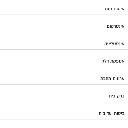
ביטוח ועד בית
בישום בניין
גביית ועד בית
גגות סולאריים לייצור חשמל
גז
גינון ועיצוב גינות
גנרטורים