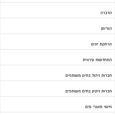
חברות ניקיון בתים משותפים
חיטוי מאגרי מים
חשמל
טפסים וחתימות דיגיטליות
כיבוי אש
מיגון תא מעלית
מימון תביעות משפטיות
מכבשים ומגרסות לבניין