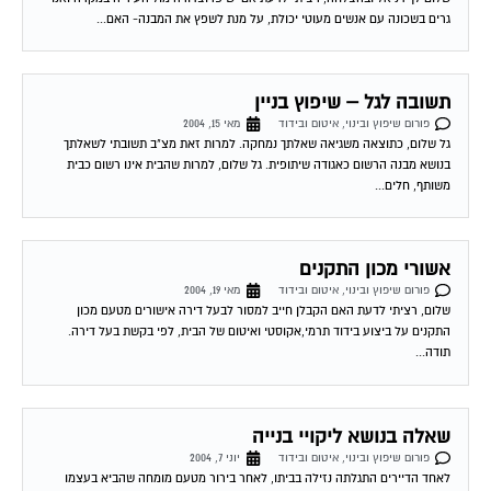
גרים בשכונה עם אנשים מעוטי יכולת, על מנת לשפץ את המבנה- האם...
תשובה לגל – שיפוץ בניין
פורום שיפוץ ובינוי, איטום ובידוד
מאי 15, 2004
גל שלום, כתוצאה משגיאה שאלתך נמחקה. למרות זאת מצ"ב תשובתי לשאלתך
בנושא מבנה הרשום כאגודה שיתופית. גל שלום, למרות שהבית אינו רשום כבית
משותף, חלים...
אשורי מכון התקנים
פורום שיפוץ ובינוי, איטום ובידוד
מאי 19, 2004
שלום, רציתי לדעת האם הקבלן חייב למסור לבעל דירה אישורים מטעם מכון
התקנים על ביצוע בידוד תרמי,אקוסטי ואיטום של הבית, לפי בקשת בעל דירה.
תודה...
שאלה בנושא ליקויי בנייה
פורום שיפוץ ובינוי, איטום ובידוד
יוני 7, 2004
לאחד הדיירים התגלתה נזילה בביתו, לאחר בירור מטעם מומחה שהביא בעצמו