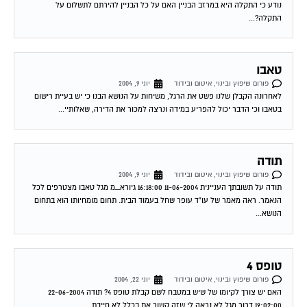
נודע כי התקלה היא במרזב הבניין האם על כל הבניין להירתם לתשלום על
התקלה?...
טאבו
פורום שיפוץ ובינוי, איטום ובידוד
יוני 9, 2004
לאחרונה הקבלן שלנו פשט את הרגל, משיחות על הנושא הבנו כי יש בעיית רישום
בטאבו וכי הדבר יכול להפריע במידה ונרצה למכור את הדירה, שאלותיי...
תודה
פורום שיפוץ ובינוי, איטום ובידוד
יוני 9, 2004
תודה על תשובתך העניינית 11-06-2004 16:18:00 גיורא_מ מגל טאבו מצטרפים לכל
הנאמר. ראה מאמר של עו"ד עופר שחל בעמוד הבית. תחום מומחיותו הוא בתחום
הנושא...
טופס 4
פורום שיפוץ ובינוי, איטום ובידוד
יוני 22, 2004
האם יש צורך לקיומו של שיש במטבח לשם קבלת טופס 4? תודה 22-06-2004
19:02:00 דרור מגל לא נראה לי שזה קשור את בכלל לא חייבת...