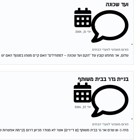
ועד שכונה
יולי 21, 2004
פורום משפטי לוועדי הבתים
שלום, אני מחפש קובץ של "הקם ועד שכונה – למתחילים" האם קיים משהו בסגנון? האם יש מד
בניית גדר בבית משותף
יולי 22, 2004
פורום משפטי לוועדי הבתים
מזה כ-10 שנים אני גר בבית משותף (12 דיירים) אשר לא מגודר מכיוון דרום (קיימת אפשרות שהיתה גדר לפני שהגעתי). חלק מהדיירים רוצים לבנות גדר...