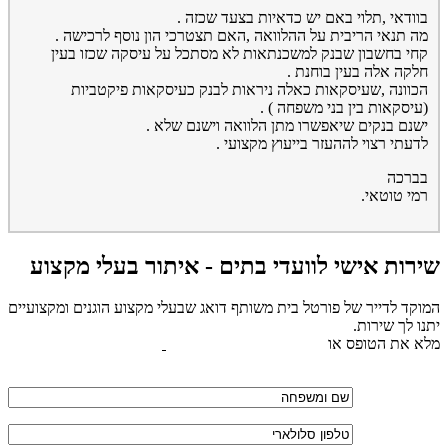
בוודאי ,תלוי באם יש כדאיות בצעד שכזה .
מה תנאי הריבית על ההלוואה ,האם תצטרכי הון נוסף לרכישה .
קחי בחשבון שבנק למשכנתאות לא מסתכל על עיסקה שכזו בעין
חלקה אלה בעין בוחנת .
הכוונה ,שעיסקאות כאלה ניראות לבנק כעיסקאות פיקטביות
(עיסקאות בין בני משפחה ) .
ישנם בנקים שיאפשרו מתן הלוואה וישנם שלא .
לדעתי רצוי לההעזר בייעוץ מקצועי .
בברכה
רמי טוטאי.
שירות אישי לוועדי בתים - איתור בעלי מקצוע
המוקד לדייר של פורטל בית משותף דואג שבעלי מקצוע הוגנים ומקצועיים
יתנו לך שירות.
מלא את הטופס או
לחץ לשליחת הודעת ווצאפ