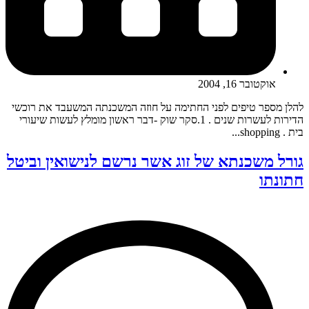
אוקטובר 16, 2004
להלן מספר טיפים לפני החתימה על חוזה המשכנתה המשעבד את רוכשי
הדירות לעשרות שנים . 1.סקר שוק -דבר ראשון מומלץ לעשות שיעורי
בית . shopping...
גורל משכנתא של זוג אשר נרשם לנישואין וביטל
חתונתו