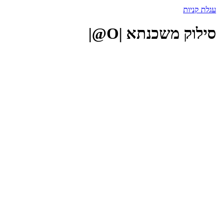
עגלת קניות
סילוק משכנתא |O@|