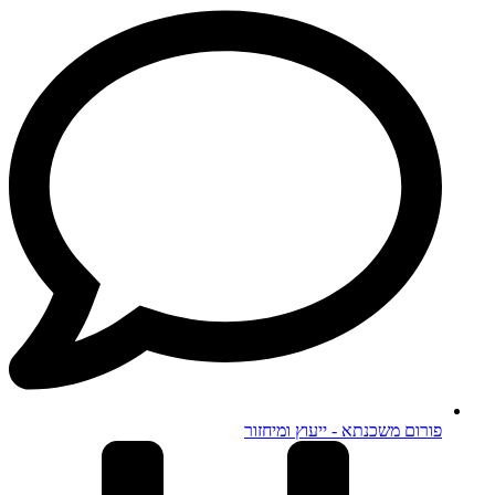
פורום משכנתא - ייעוץ ומיחזור