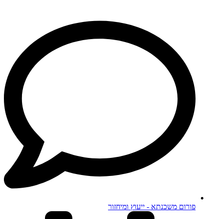
פורום משכנתא - ייעוץ ומיחזור