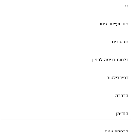
גז
גינון ועיצוב גינות
גנרטורים
דלתות כניסה לבניין
דפיברילטור
הדברה
הנדימן
הרחקת יונים