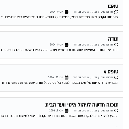
טאבו
פורום שיפוץ ובינוי, איטום ובידוד
יוני 9, 2004
לאחרונה הקבלן שלנו פשט את הרגל, משיחות על הנושא הבנו כי יש בעיית רישום בטאבו וכי ה
תודה
פורום שיפוץ ובינוי, איטום ובידוד
יוני 9, 2004
תודה על תשובתך העניינית 11-06-2004 16:18:00 גיורא_מ מגל טאבו מצטרפים לכל הנאמר. ראה מאמר של עו"ד עופר שחל בעמוד הבית. תחום מומחיותו הוא בתחום הנושא...
טופס 4
פורום שיפוץ ובינוי, איטום ובידוד
יוני 22, 2004
האם יש צורך לקיומו של שיש במטבח לשם קבלת טופס 4? תודה 22-06-2004 19:02:00 דרור מגל לא נראה לי שזה קשור את בכלל לא חייבת...
תוכנה חדשה לניהול מיסי וועד הבית
פורום שיפוץ ובינוי, איטום ובידוד
יולי 3, 2004
מומלץ לוועדי בתים לבקר באתר האגודה לתרבות הדיור לקבלת רישוי לשימוש בתוכנה חדשה לנ
...