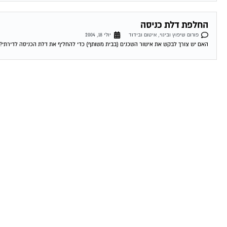
החלפת דלת כניסה
פורום שיפוץ ובינוי, איטום ובידוד
יולי 18, 2004
האם יש צורך לבקש את אישור השכנים (בבית משותף) כדי להחליף את דלת הכניסה לדירתי? 19-07-2004 17:39:00 דרור מגל למה אתה חושב שאתה צריך לשאול..