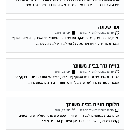
כשנה הורחבו רוב הדירות. בעלי הדירות שלא הורחבו דורשים לשלם ע"פ...
ועד שכונה
פורום משפטי לוועדי הבתים
יולי 21, 2004
שלום, אני מחפש קובץ של "הקם ועד שכונה – למתחילים" האם קיים משהו בסגנון?
האם יש מדריך להקמת ועד שכונתי? אני לא יודע לאיפה לפנות...
בניית גדר בבית משותף
פורום משפטי לוועדי הבתים
יולי 22, 2004
מזה כ-10 שנים אני גר בבית משותף (12 דיירים) אשר לא מגודר מכיוון דרום (קיימת
אפשרות שהיתה גדר לפני שהגעתי). חלק מהדיירים רוצים לבנות גדר...
חלוקת חנייה בבית משותף
פורום משפטי לוועדי הבתים
יולי 22, 2004
אני גר בבית משותף בו לכל דייר יש חנייה ספציפית פרטית שלא רשומה בטאבו
(קומת עמודים), זאת עפי הסכם ישן מאוד בין הדיירים (לפני יותר...