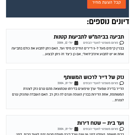
דיונים נוספים:
תביעה בביהמ"ש לתביעות קטנות
פורום משפטי לוועדי הבתים
יולי 12, 2004
בבניין קיימים מעל ל-5 דיירים החייבים מיסי ועד, האם ניתן לתבוע את כולם בתביעה
אחת או יש לתבוע אינדבידואלי, אם כן כיצד זה ניתן לבצוע...
נזק של דייר לרכוש המשותף
פורום משפטי לוועדי הבתים
יולי 19, 2004
הדייר בדירה שמעלי ערך שיפוצים בדירתו שכתוצאה מהם נגרם נזק לצנרת
המשותפת, אחת הדירות בבניין הוצפה ונגרם לה נזק רב. האם העובדה שהנזק נגרם
לצנרת...
ועד בית – שטח דירות
פורום משפטי לוועדי הבתים
יולי 19, 2004
בבית משותף, הוחלט לפני 20 שנה שכל דירה תשלם סכום זהה לוועד הבית. לפני