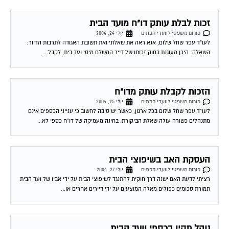
זכות לבלת עותק דו"ח מועד הבית
פורום משפטי לוועדי הבתים
יולי 24, 2004
לעו"ד עפר שחל שלום, אנא ראה את שאלתי ואת תשובת האגודה לתרבות הדיור:
השאלה: היכן מעוגנת בחוק זכותו של דייר המשלם מיסי ועד בית, לקבל...
הזכות לקבלת עותק מדו"ח
פורום משפטי לוועדי הבתים
יולי 25, 2004
לעו"ד עפר שחל שלום בכל ארגון, כאשר יש סיבה לחשוב כי ענייני הכספים אינם
מתנהלים כשורה עולה שאלת הביקורת. בחינה מעמיקה של דו"ח כספי לא...
העסקת האב בשיפוצי הבית
פורום משפטי לוועדי הבתים
יולי 27, 2004
רציתי לדעת האם ישנה דרך חוקית להתנגד לשיפוצי הבית על ידי אביו של ועד הבית
תמורת סכומים כפולים מאלה המוצעים על ידי דיירים אחרים או...
נוהל תקין בכספי וועד הבית