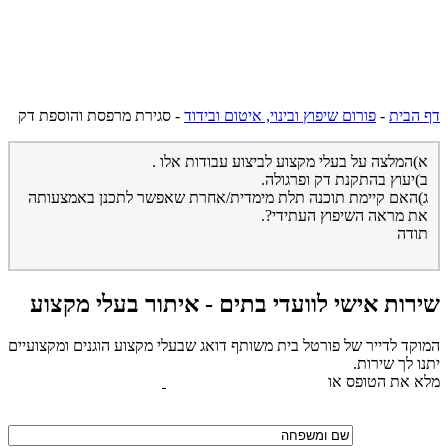
דף הבית
-
פורום שיפוץ ובינוי, איטום ובידוד
-
סגירת מרפסת והוספת דק
א)המלצה על בעלי מקצוע לביצוע עבודות אלו .
ב)יעוץ בהתקנת דק ופרגולה.
ג)האם קיימת תוכנה תלת מימדית/אחרת שאפשר לתכנן באמצעותה
את מראה השיפוץ העתידי?.
תודה
שירות אישי לוועדי בתים - איתור בעלי מקצוע
המוקד לדייר של פורטל בית משותף דואג שבעלי מקצוע הוגנים ומקצועיים
יתנו לך שירות.
מלא את הטופס או
לחץ לשליחת הודעת ווצאפ