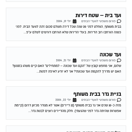
ועד בית – שטח דירות
פורום משפטי לוועדי הבתים
יולי 19, 2004
בבית משותף, הוחלט לפני 20 שנה שכל דירה תשלם סכום זהה לוועד הבית. לפני
כשנה הורחבו רוב הדירות. בעלי הדירות שלא הורחבו דורשים לשלם ע"פ...
ועד שכונה
פורום משפטי לוועדי הבתים
יולי 21, 2004
שלום, אני מחפש קובץ של "הקם ועד שכונה – למתחילים" האם קיים משהו בסגנון?
האם יש מדריך להקמת ועד שכונתי? אני לא יודע לאיפה לפנות...
בניית גדר בבית משותף
פורום משפטי לוועדי הבתים
יולי 22, 2004
מזה כ-10 שנים אני גר בבית משותף (12 דיירים) אשר לא מגודר מכיוון דרום (קיימת
אפשרות שהיתה גדר לפני שהגעתי). חלק מהדיירים רוצים לבנות גדר...