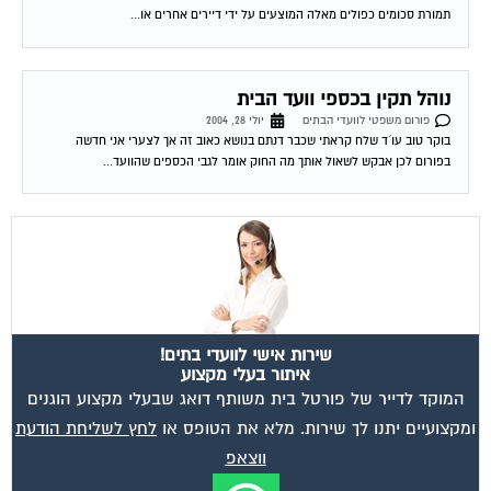
תמורת סכומים כפולים מאלה המוצעים על ידי דיירים אחרים או...
נוהל תקין בכספי וועד הבית
פורום משפטי לוועדי הבתים
יולי 28, 2004
בוקר טוב עו´ד שלח קראתי שכבר דנתם בנושא כאוב זה אך לצערי אני חדשה
בפורום לכן אבקש לשאול אותך מה החוק אומר לגבי הכספים שהוועד...
שירות אישי לוועדי בתים!
איתור בעלי מקצוע
המוקד לדייר של פורטל בית משותף דואג שבעלי מקצוע הוגנים
ומקצועיים יתנו לך שירות. מלא את הטופס או
לחץ לשליחת הודעת
ווצאפ