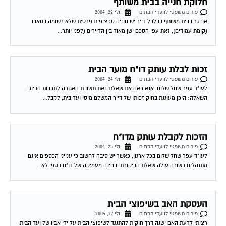
חלוקת חנייה בבית משותף
פורום משפטי לוועדי הבתים
יולי 22, 2004
אני גר בבית משותף בו לכל דייר יש חנייה ספציפית פרטית שלא רשומה בטאבו
(קומת עמודים), זאת עפי הסכם ישן מאוד בין הדיירים (לפני יותר...
זכות לבלת עותק דו"ח מועד הבית
פורום משפטי לוועדי הבתים
יולי 24, 2004
לעו"ד עפר שחל שלום, אנא ראה את שאלתי ואת תשובת האגודה לתרבות הדיור:
השאלה: היכן מעוגנת בחוק זכותו של דייר המשלם מיסי ועד בית, לקבל...
הזכות לקבלת עותק מדו"ח
פורום משפטי לוועדי הבתים
יולי 25, 2004
לעו"ד עפר שחל שלום בכל ארגון, כאשר יש סיבה לחשוב כי ענייני הכספים אינם
מתנהלים כשורה עולה שאלת הביקורת. בחינה מעמיקה של דו"ח כספי לא...
העסקת האב בשיפוצי הבית
פורום משפטי לוועדי הבתים
יולי 27, 2004
רציתי לדעת האם ישנה דרך חוקית להתנגד לשיפוצי הבית על ידי אביו של ועד הבית