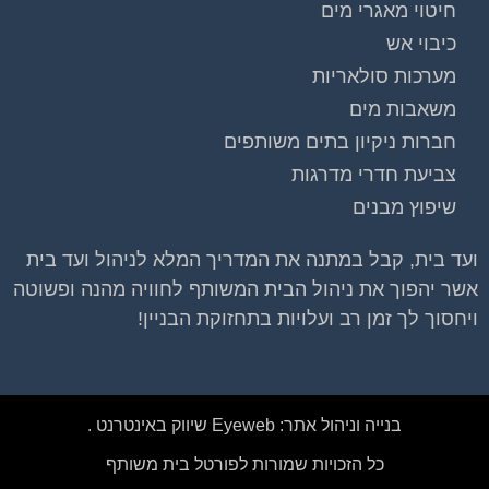
חיטוי מאגרי מים
כיבוי אש
מערכות סולאריות
משאבות מים
להצטרפות לחצו על התמונה או על הכפתור ושלחו בקשת
הצטרפות בדף הקבוצה
חברות ניקיון בתים משותפים
צביעת חדרי מדרגות
לחץ למעבר לקבוצה
שיפוץ מבנים
ועד בית, קבל במתנה את המדריך המלא לניהול ועד בית
אשר יהפוך את ניהול הבית המשותף לחוויה מהנה ופשוטה
ויחסוך לך זמן רב ועלויות בתחזוקת הבניין!
בנייה וניהול אתר: Eyeweb שיווק באינטרנט .
כל הזכויות שמורות לפורטל בית משותף