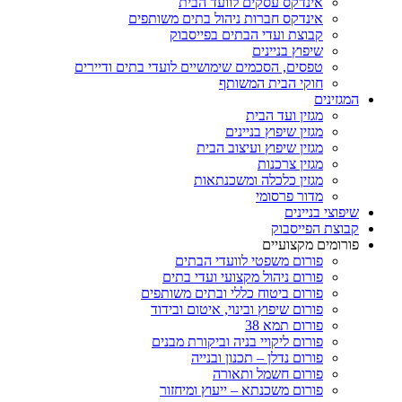
אינדקס עסקים לוועד הבית
אינדקס חברות ניהול בתים משותפים
קבוצת ועדי הבתים בפייסבוק
שיפוץ בניינים
טפסים, הסכמים שימושיים לועדי בתים ודיירים
חוקי הבית המשותף
המגזינים
מגזין ועד הבית
מגזין שיפוץ בניינים
מגזין שיפוץ ועיצוב הבית
מגזין צרכנות
מגזין כלכלה ומשכנתאות
מדור פרסומי
שיפוצי בניינים
קבוצת הפייסבוק
פורומים מקצועיים
פורום משפטי לוועדי הבתים
פורום ניהול מקצועי ועדי בתים
פורום ביטוח כללי ובתים משותפים
פורום שיפוץ ובינוי, איטום ובידוד
פורום תמא 38
פורום ליקויי בניה וביקורת מבנים
פורום נדלן – תכנון ובנייה
פורום חשמל ותאורה
פורום משכנתא – ייעוץ ומיחזור