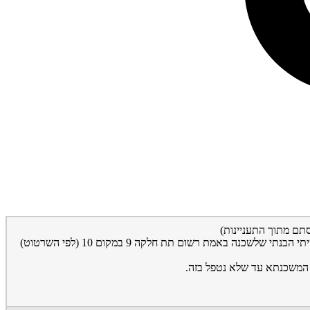
תם מתוך התעניינות)
ואז הסתבר לי ולשמאי שהדירה שאני נמצא בה – לפי השרטוט לא תואם לתת חלקה 10 -כפישרשום בנסח טאבו שלי אלא תת חלקה 9. בבדיקה שעשיתי הבנתי שלשכנה באמת רשום תת חלקה 9 במקום 10 (לפי השרטוט)
 המשכנתא עד שלא נטפל בזה.