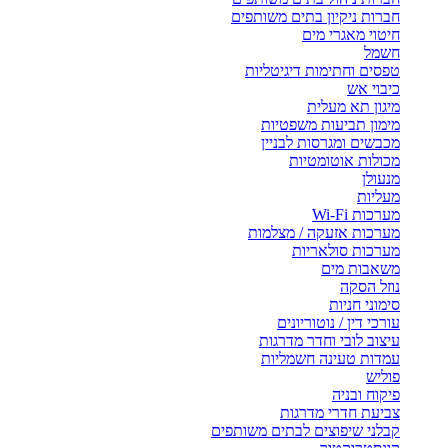
חברות ניקיון בתים משותפים
חיטוי מאגרי מים
חשמל
טפסים וחתימות דיגיטליות
כיבוי אש
מיגון תא מעלית
מימון תביעות משפטיות
מכבשים ומגרסות לבניין
מכולות אוטומטיות
מנעולן
מעליות
מערכות Wi-Fi
מערכות אזעקה / מצלמות
מערכות סולאריות
משאבות מים
נוזל הסקה
סימוני חניות
עורכי דין / נוטוריונים
עיצוב לובי וחדר מדרגות
עמדות טעינה חשמליות
פוליש
פיקוח ובניה
צביעת חדרי מדרגות
קבלני שיפוצים לבתים משותפים