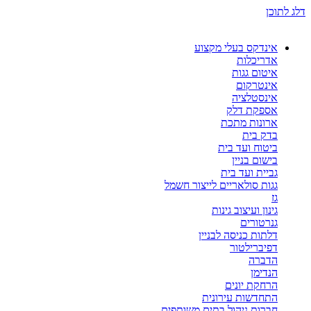
דלג לתוכן
אינדקס בעלי מקצוע
אדריכלות
איטום גגות
אינטרקום
אינסטלציה
אספקת דלק
ארונות מתכת
בדק בית
ביטוח ועד בית
בישום בניין
גביית ועד בית
גגות סולאריים לייצור חשמל
גז
גינון ועיצוב גינות
גנרטורים
דלתות כניסה לבניין
דפיברילטור
הדברה
הנדימן
הרחקת יונים
התחדשות עירונית
חברות ניהול בתים משותפים