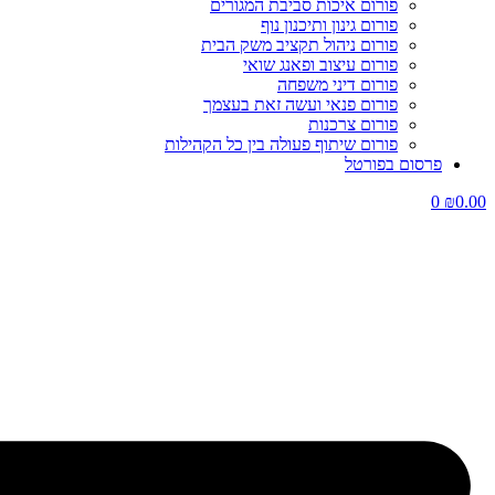
פורום איכות סביבת המגורים
פורום גינון ותיכנון נוף
פורום ניהול תקציב משק הבית
פורום עיצוב ופאנג שואי
פורום דיני משפחה
פורום פנאי ועשה זאת בעצמך
פורום צרכנות
פורום שיתוף פעולה בין כל הקהילות
פרסום בפורטל
0
₪
0.00