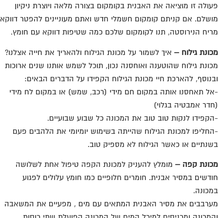
חליפו למכונת הגילוח שהייתה בשימוש יומיומי את הלהבים פעם
נתיים או כאשר הגילוח לא מספיק טוב.
ונת קפה –
מומלץ להעניק למכונת הקפה טיפול אחת לשלושה
דשים במסיר אבנית. חומרים חלופיים כמו חומץ עלולים לפגוע
כונה.
רבבים את מסיר האבנית המתאים עם מים , מפעיים את המשאבה
מכונה ומכניסים למיכל המים של המכונה הפועלת שתי כוסות
תערובת. לאחר סיום הפעולה מרוקנים את מיכל המים ושוטפים
טב במי ברז. כדאי גם להפעיל את המכונה כשבמיכל מי ברז כדי
קות את הצינורות.
חן אשפה –
בכדי להפיג ריחות רעים מטוחן האשפה מומלץ להזרים
ם חמים ביחד עם סודה לשתייה היישר לטוחן האשפה אחת לשבוע
ו בהתאם לצורך במידה והריחות קשים מנשוא). בנוסף, בכדי לשמור
 טוחן האשפה לטווח ארוך, ניתן פעם בשבוע לקחת לימון או תפוז,
תוך לחתיכות גסות ולזרוק לתוך הטוחן. זה מנקה שומנים נפלא