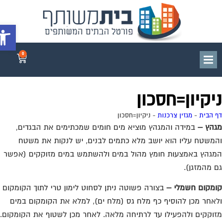
הץ –
במידה והמגהץ מוציא מים חומים שמכתימים את הבגדים,
משטח עליו הוא יושב מלא כתמים לבנים, יש לנקות את משטח
פתח סרג
גהץ באמצעות חומץ מהול במים ולהשתמש במים מזוקקים (אפשר
 מהמזגן).
מקום חשמלי –
בצורה פשוטה ניתן לסחוט לימון טרי לתוך הקומקום
אחר מכן להוסיף כף מלח גס (מלח ים), למלא את הקומקום במים
וקקים ולהפעילו עד לרתיחה מלאה. לאחר מכן לשטוף את הקומקום.
ולה זו מוציאה את האבנית בקומקום בצורה מלאה ויוצרת ניקיון
שלם. אם קניתם קומקום חשמלי חדש ואתם מעוניינים להפטר דווקא
יח הנירוסטה, תנו לקומקום שלכם כמה שטיפות דווקא עם חומץ.
ונת גילוח –
איך לשמור על מכונת הגילוח ולהאריך את חייה אצלנו?
ונת גילוח שהוטענה ואוחסנה נכון, תוכל לשמש אותנו שנים ארוכות
נוסף, להארכת חיי מכונת הגילוח הקפידו על הדברים הבאים:
ל תאחסנו אותה במקום חם מידי (רכב, שמש) או במקום לח מידי
דר אמבטיה בגלוי)
קפידו לנקות טוב טוב את המכונה כל שבוע שבועיים.