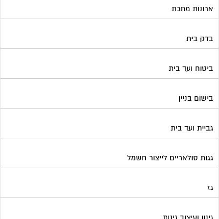
גביית ועד בית
גגות סולאריים לייצור חשמל
גז
גינון ועיצוב גינות
גנרטורים
דלתות כניסה לבניין
דפיברילטור
הדברה