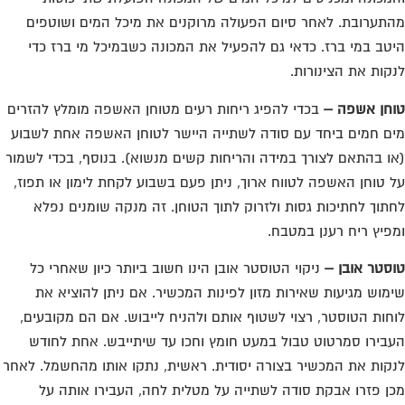
פיץ ריח רענן במטבח.
סטר אובן –
ניקוי הטוסטר אובן הינו חשוב ביותר כיון שאחרי כל
מוש מגיעות שאירות מזון לפינות המכשיר. אם ניתן להוציא את
חות הטוסטר, רצוי לשטוף אותם ולהניח לייבוש. אם הם מקובעים,
בירו סמרטוט טבול במעט חומץ וחכו עד שיתייבש. אחת לחודש
קות את המכשיר בצורה יסודית. ראשית, נתקו אותו מהחשמל. לאחר
ן פזרו אבקת סודה לשתייה על מטלית לחה, העבירו אותה על
קומות השומניים, המתינו כמה דקות ואז שפשפו בעדינות והסירו
 השומן.
דיבות : יוסי כהן, סמנכ"ל תפעול בחברת שריג טופ סטנדרט.
שירות אישי לוועדי בתים - איתור בעלי
מקצוע
המוקד לדייר של פורטל בית משותף דואג שבעלי
מקצוע הוגנים ומקצועיים יתנו לך שירות.