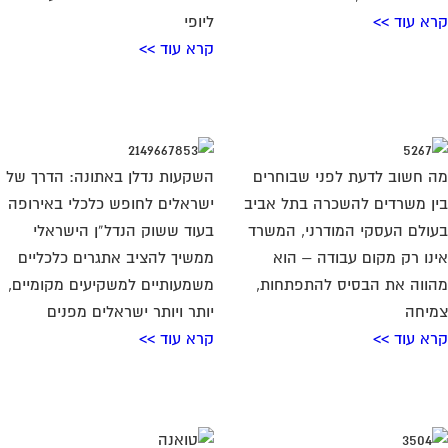
נו רק מקום עבודה – הוא
ממשיך להציב אתגרים כלכליים
ווה את הבסיס להתפתחות,
משמעותיים למשקיעים מקומיים,
יחה
יותר ויותר ישראלים מפנים
א עוד >>
קרא עוד >>
ה שולחנות אלומיניום הם
עיצוב הבית על ידי שטיחים –
שקעה המשתלמת ביותר
הבחירה הנכונה
ינה שלך?
בא לכם להכניס משב רוח רענן
ירת ריהוט גן איכותי היא
אל תוך הבית? אתם יכולים לבחור
לטה שמשפיעה לא רק על
בשיפוץ מקיף, כזה
ראה של המרחב החיצוני
קרא עוד >>
נו,
א עוד >>