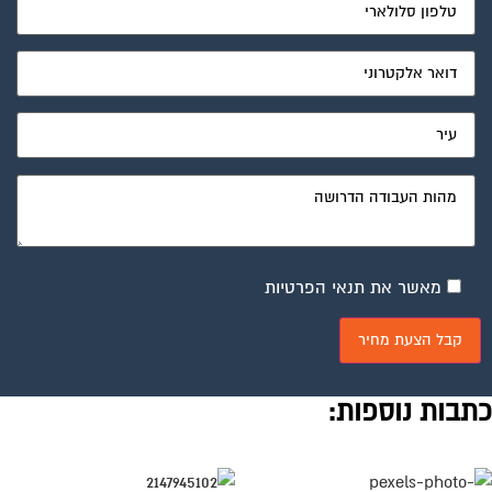
מאשר את תנאי הפרטיות
תבות נוספות:
איך להפוך חלל קטן לממלכת
רצלן הוא השחקן שמשנה את
יצירה בעץ?
קי המשחק במטבח
בשנים האחרונות, אנו עדים
טבח המודרני הוא הרבה יותר
למהפכה שקטה המתרחשת
קום לבישול, הוא מרכז החיים
בבתים רבים בישראל. המוסך
 הבית, המקום שבו אנחנו
הישן, המחסן שבחצר או
א עוד >>
קרא עוד >>