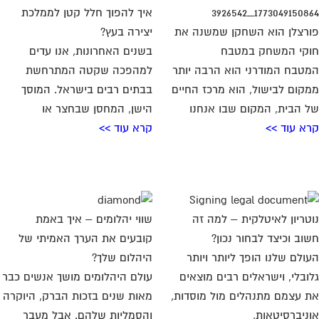
טריון לאיטלקית – למה זה
שווי יהלומים – איך באמת
וב וכיצד לבחור נכון?
קובעים את הערך האמיתי של
ולם שלנו הופך ליותר ויותר
היהלום שלך?
ובלי, וישראלים רבים מוצאים
עולם היהלומים מושך אנשים כבר
 עצמם מתנהלים מול מוסדות,
מאות שנים בזכות הברק, היוקרה
ניברסיטאות,
והסמליות שלהם. אבל מעבר
א עוד >>
ליופי
קרא עוד >>
 חשוב לדעת לפני שבוחרים
השקעות נדלן באתונה: הדרך של
ן משרדים להשכרה בתל אביב
ישראלים לחופש כלכלי באירופה
ולם העסקי המודרני, המשרד
בעוד ששוק הנדל”ן הישראלי