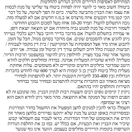
המתייחס לאסיפות הדיירים והרוב הנדרש להחלטות
ביטוח? חשוב מאד כי לוועד יהיה לפחות ביטוח צד שלישי על מנת לכסות
את עצמו ואת הבניין מתביעה כלשהי. כיום זה הפך לשיטה, על כל דבר
הכי קטן מיד תובעים איזה מרצדס או ב.מ.וו חדשים אם לא למעלה מזה.
גובה התשלום לוועד? תמיד 10-20 אחוז מעל לסכום הקבוע החודשי.
לשמור רזרבות על מנת למנוע גביה מיוחדת אם יש הוצאה יוצאת דופן.
אי עמידה בתשלום לוועד? אם מדובר בדייר חיובי בעל רקע כלכלי בעייתי
ניתן להגיע אתו להסכמים שונים. אם מדובר בסתם מנוול, חבל על הזמן.
לתבוע אותו מיד אצל המפקח/ת על המקרקעין / בית דין מקומי לעבודה /
תביעות קטנות כולל חיוב תשלום עורך דין וביטול זמן עבודה. אני יודע
מוועד אחר שזה עבד מצויין. לחילופין ניתן להיעזר במשפטני תרבות הדיור.
מעלית? לוודא שחברת המעליות אמינה. במידה ומחליפים חלקים לוודא
היטב שמדובר בחלקים חדשים ומקוריים ולא משומשים. עלות אחזקת
מעלית כולל ביטוח לבניין בן 5 קומות היא לערך 600 שח לחודש בחברות
הגדולות ובין 350-400 לחברות הקטנות יותר. לא להתפתות למחירי
מציאה מאחר וגם החברות צריכות להתפרנס ובמחיר נמוך במיוחד
השירות והחלפים יהיו בהתאם.
ניקיון ? קיימים גופים רבים והצעות רבות לנקיון הבניין. מה שקובע זה לא
הפנים היפות של המנקה אלא התוצאה. מהר מאד ניתן לוודא האם הוא
רציני או שמחפף.
חשמל? כדאי להכין למנקים לחצן המפעיל את החשמל בחדר המדרגות
ובמסדרונות באופן קבוע על מנת שלא יתקעו גפרורים בלחצן מאחר וזה
הורס את האוטומט של חדר המדרגות. כדאי לעבוד עם חשמלאי קבוע
שיכיר את הבניין ואת הבעיות, אם בכלל יש. כמו כן את החלפת הנורות
השרופות בקומות הדיירים מחליפים בעצמם. הוועד אינו גוף שנועד