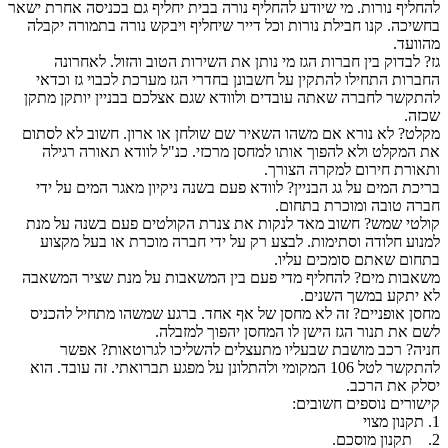
להחליף נורות. מי שיודע להחליף נורה בבית יחליף גם בכניסה אחרת ישאר
בחשיכה. קנו חבילת נורות וכל דייר שיחליף ויבקש נורה בתמורה יקבלה
מהוועד.
גז? לבדוק בין חברות הגז מי נותן את השירות הטוב והזול. לאחרונה
החברות התחילו להתקין על חשבונן בחדרי הגז מערכת לכבוי גז וכדאי
להתקשר לחברה שאתה עובדים ולוודא שגם אצלכם בבניין יותקן מתקן
שכזה.
מקלט? לא נורא אם משהו השאיר שם שולחן או ארון. חשוב לא לסתום
את המקלט ולא להפוך אותו למחסן מרכזי. כנ"ל לוודא תאורה רגילה
ותאורת חירום למקרה הצורך.
בריכת המים על גג הבניין? לוודא פעם בשנה ניקיון מאגר המים על ידי
חברה טובה ומוכרת בתחום.
קולטי שמש? חשוב מאד לנקות את צנרת הקולטים פעם בשנה על מנת
למנוע חלודה וסתימות. לבצע רק על ידי חברה מוכרת או בעל מקצוע
בתחום שאתם סומכים עליו.
משאבות מים? להחליף מדי פעם בין המשאבות על מנת שציר המשאבה
לא יתקע במשך השנים.
מחסן אופניים? זה לא מחסן של אף אחד. ברגע שמשהו מתחיל להכניס
לשם את תנור הגז הישן לו המחסן יהפוך למזבלה.
חניה? רכב מושבת שבעליו מתעצלים להשליכו לגרוטאות? אפשר
להתקשר לטל 106 המקומי ולהתלונן על מפגע תברואתי. זה עובד. הוא
יסלק את הרכב.
קישורים נוספים חשובים:
1. תקנון מצוי
2. תקנון מוסכם.