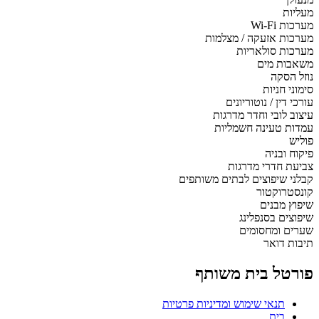
מעליות
מערכות Wi-Fi
מערכות אזעקה / מצלמות
מערכות סולאריות
משאבות מים
נוזל הסקה
סימוני חניות
עורכי דין / נוטוריונים
עיצוב לובי וחדר מדרגות
עמדות טעינה חשמליות
פוליש
פיקוח ובניה
צביעת חדרי מדרגות
קבלני שיפוצים לבתים משותפים
קונסטרוקטור
שיפוץ מבנים
שיפוצים בסנפלינג
שערים ומחסומים
תיבות דואר
פורטל בית משותף
תנאי שימוש ומדיניות פרטיות
בית