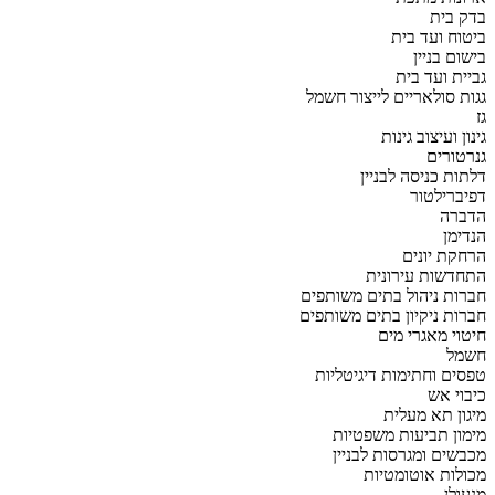
בדק בית
ביטוח ועד בית
בישום בניין
גביית ועד בית
גגות סולאריים לייצור חשמל
גז
גינון ועיצוב גינות
גנרטורים
דלתות כניסה לבניין
דפיברילטור
הדברה
הנדימן
הרחקת יונים
התחדשות עירונית
חברות ניהול בתים משותפים
חברות ניקיון בתים משותפים
חיטוי מאגרי מים
חשמל
טפסים וחתימות דיגיטליות
כיבוי אש
מיגון תא מעלית
מימון תביעות משפטיות
מכבשים ומגרסות לבניין
מכולות אוטומטיות
מנעולן