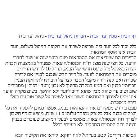
דף הבית
-
מגזין ועד הבית
-
חברות ניהול ועד בית
-
ניהול ועד בית
כלל יסוד לכל וועד בית שרוצה לשרוד את תקופת הניהול בשלום, וועד
הבית אינו אוסף המחאות.
הדיירים הם שמביאים את ההמחאות פעם בחצי שנה או שנה לחברי
הוועד. כל חצי שנה מוצג דו"ח הכנסות/הוצאות שמנוהל באמצעות תכנית
קצרה באקסל מול טופס חדשי של הבנק, ועד ל 10 לחודש הדיירים
מוסרים את ההמחאות לוועד. כל דייר חדש שנכנס לבניין אם לדירה
שכורה ואם קנה דירה מקבל הסבר קצר על חובותיו לתחזוקת הבניין
וזכויותיו בבנין ואם הגיע במקרה מחינוך לא נכון (וועד "דפוק") מסבירים
שוב ושוב עד שהוא מבין שהוא חייב לוועד ולא ההיפך. בשום מקרה הוועד
אינו מגיע לאיסוף ההמחאות.חשוב מאד לשמור על קשר טוב עם בעלי
דירה מושכרת.
פעם בחודש מפקידים את ההמחאות בבנק, אפשר כמובן להפקיד את כל
הצ'קים בבנק אבל כל צ'ק מופקד עלותו כ 11 ש"ח, מוציאים דף חשבון
לצורך דוח הכנסות/הוצאות, משלמים לבעלי המקצוע שעובדים בבניין
ובגינה ובזה הסתיים התפקיד. לא בעייתי בכלל.
אסיפות דיירים? קטע בעייתי? לאוו דווקא. קיראו את הקישור הבא