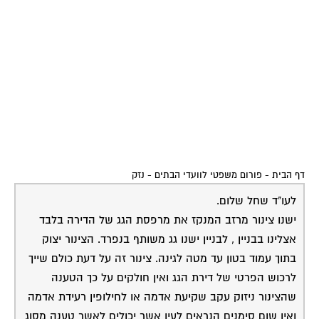
דף הבית
-
פורום משפטי לוועדי הבתים
-
נזק
לעו"ד שחל שלום.
ישנו צינור מרזב המנקז את מרפסת הגג של הדירה בלבד
אצלינו בבניין , לבניין ישנו גג משותף בנפרד. הצינור יצוק
בתוך עמוד בטון עד מטה לגינה. צינור זה על דעת כולם שייך
לרכוש הפרטי של דירת הגג ואין חולקים על כך הטענה
שהצינור ניזוק עקב שקיעת אדמה או לחילופין רעידת אדמה
ואין שום סימנים הנראים לעין אשר יכולים לאשר טענה מסוג