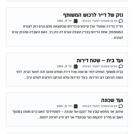
נזק של דייר לרכוש המשותף
פורום משפטי לוועדי הבתים
יולי 19, 2004
הדייר בדירה שמעלי ערך שיפוצים בדירתו שכתוצאה מהם נגרם נזק לצנרת
המשותפת, אחת הדירות בבניין הוצפה ונגרם לה נזק רב. האם העובדה שהנזק נגרם
לצנרת...
ועד בית – שטח דירות
פורום משפטי לוועדי הבתים
יולי 19, 2004
בבית משותף, הוחלט לפני 20 שנה שכל דירה תשלם סכום זהה לוועד הבית. לפני
כשנה הורחבו רוב הדירות. בעלי הדירות שלא הורחבו דורשים לשלם ע"פ...
ועד שכונה
פורום משפטי לוועדי הבתים
יולי 21, 2004
שלום, אני מחפש קובץ של "הקם ועד שכונה – למתחילים" האם קיים משהו בסגנון?
האם יש מדריך להקמת ועד שכונתי? אני לא יודע לאיפה לפנות...
בניית גדר בבית משותף