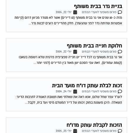
פורום משפטי לוועדי הבתים
יולי 22, 2004
מזה כ-10 שנים אני גר בבית משותף (12 דיירים) אשר לא מגודר מכיוון דרום (קיימת
אפשרות שהיתה גדר לפני שהגעתי). חלק מהדיירים רוצים לבנות גדר...
חלוקת חנייה בבית משותף
פורום משפטי לוועדי הבתים
יולי 22, 2004
אני גר בבית משותף בו לכל דייר יש חנייה ספציפית פרטית שלא רשומה בטאבו
(קומת עמודים), זאת עפי הסכם ישן מאוד בין הדיירים (לפני יותר...
זכות לבלת עותק דו"ח מועד הבית
פורום משפטי לוועדי הבתים
יולי 24, 2004
לעו"ד עפר שחל שלום, אנא ראה את שאלתי ואת תשובת האגודה לתרבות הדיור:
השאלה: היכן מעוגנת בחוק זכותו של דייר המשלם מיסי ועד בית, לקבל...
הזכות לקבלת עותק מדו"ח
פורום משפטי לוועדי הבתים
יולי 25, 2004
לעו"ד עפר שחל שלום בכל ארגון, כאשר יש סיבה לחשוב כי ענייני הכספים אינם